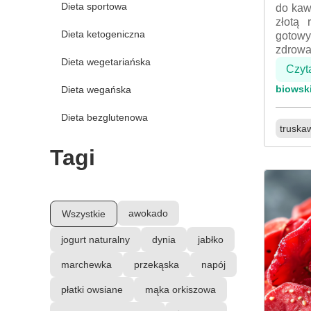
Dieta sportowa
do kaw
złotą 
Dieta ketogeniczna
gotowy
zdrowa
Dieta wegetariańska
Czyt
biowsk
Dieta wegańska
Dieta bezglutenowa
truska
Tagi
awokado
Wszystkie
jogurt naturalny
dynia
jabłko
marchewka
przekąska
napój
płatki owsiane
mąka orkiszowa