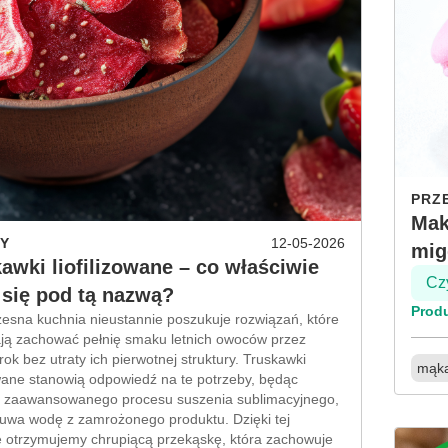
PRZ
Mak
Y
12-05-2026
mig
awki liofilizowane – co właściwie
Czy
 się pod tą nazwą?
Prod
esna kuchnia nieustannie poszukuje rozwiązań, które
ją zachować pełnię smaku letnich owoców przez
rok bez utraty ich pierwotnej struktury. Truskawki
mąka
zowane stanowią odpowiedź na te potrzeby, będąc
 zaawansowanego procesu suszenia sublimacyjnego,
suwa wodę z zamrożonego produktu. Dzięki tej
e otrzymujemy chrupiącą przekąskę, która zachowuje