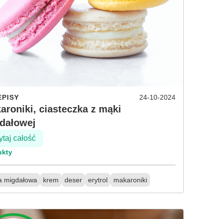
EPISY
24-10-2024
aroniki, ciasteczka z mąki
dałowej
taj całość
ukty
 migdałowa
krem
deser
erytrol
makaroniki