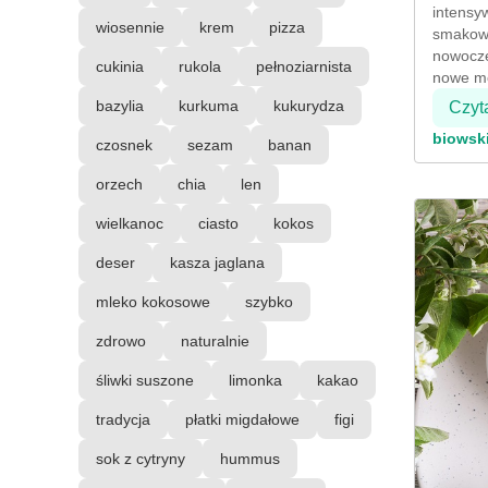
intensy
wiosennie
krem
pizza
smakowe
nowocze
cukinia
rukola
pełnoziarnista
nowe mo
bazylia
kurkuma
kukurydza
Czyt
biowsk
czosnek
sezam
banan
orzech
chia
len
wielkanoc
ciasto
kokos
deser
kasza jaglana
mleko kokosowe
szybko
zdrowo
naturalnie
śliwki suszone
limonka
kakao
tradycja
płatki migdałowe
figi
sok z cytryny
hummus