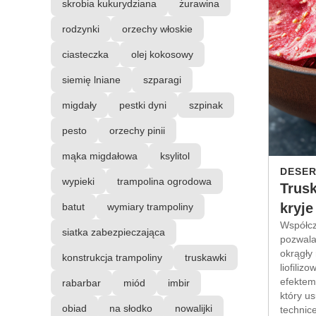
skrobia kukurydziana
żurawina
rodzynki
orzechy włoskie
ciasteczka
olej kokosowy
siemię lniane
szparagi
migdały
pestki dyni
szpinak
pesto
orzechy pinii
mąka migdałowa
ksylitol
DESER
wypieki
trampolina ogrodowa
Trusk
kryje
batut
wymiary trampoliny
Współcz
siatka zabezpieczająca
pozwala
okrągły 
konstrukcja trampoliny
truskawki
liofili
efektem
rabarbar
miód
imbir
który u
obiad
na słodko
nowalijki
technic