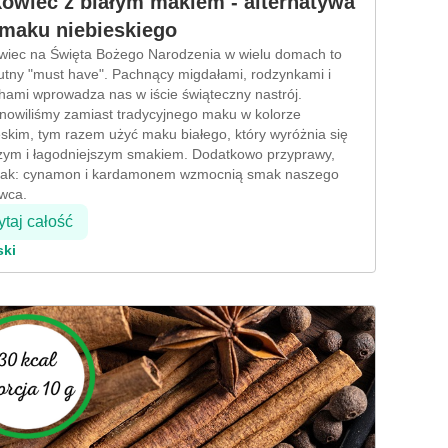
owiec z białym makiem - alternatywa
 maku niebieskiego
iec na Święta Bożego Narodzenia w wielu domach to
utny "must have". Pachnący migdałami, rodzynkami i
hami wprowadza nas w iście świąteczny nastrój.
nowiliśmy zamiast tradycyjnego maku w kolorze
eskim, tym razem użyć maku białego, który wyróżnia się
zym i łagodniejszym smakiem. Dodatkowo przyprawy,
 jak: cynamon i kardamonem wzmocnią smak naszego
wca.
taj całość
ski