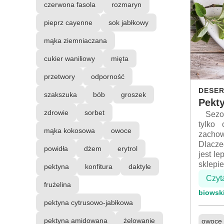
czerwona fasola
rozmaryn
pieprz cayenne
sok jabłkowy
mąka ziemniaczana
cukier waniliowy
mięta
przetwory
odporność
DESER
szakszuka
bób
groszek
Pekt
zdrowie
sorbet
Sezon 
tylko
mąka kokosowa
owoce
zacho
Dlacze
powidła
dżem
erytrol
jest l
sklepi
pektyna
konfitura
daktyle
Czyt
frużelina
biowsk
pektyna cytrusowo-jabłkowa
pektyna amidowana
żelowanie
owoce