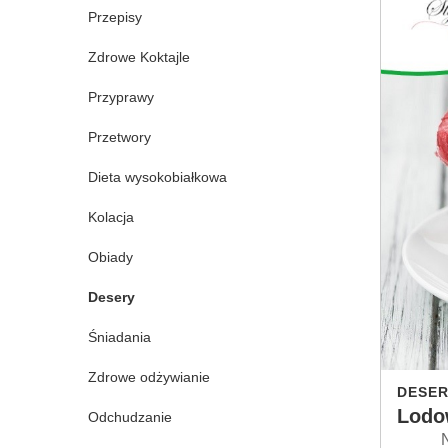
Przepisy
Zdrowe Koktajle
Przyprawy
Przetwory
Dieta wysokobiałkowa
Kolacja
Obiady
Desery
Śniadania
Zdrowe odżywianie
DESER
Lodo
Odchudzanie
Niesp