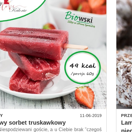
Y
11-06-2019
PRZ
wy sorbet truskawkowy
Lam
odziewani goście, a u Ciebie brak "czegoś
pie