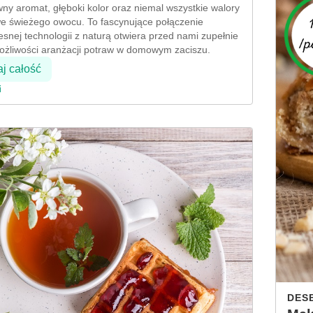
wny aromat, głęboki kolor oraz niemal wszystkie walory
 świeżego owocu. To fascynujące połączenie
snej technologii z naturą otwiera przed nami zupełnie
żliwości aranżacji potraw w domowym zaciszu.
aj całość
i
DES