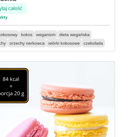
taj całość
ukty
 kokosowy
kokos
weganizm
dieta wegańska
chy
orzechy nerkowca
wiórki kokosowe
czekolada