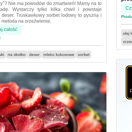
y"? Nie ma powodów do zmartwień! Mamy na to
Czy
radę. Wystarczy tylko kilka chwil i powstaje
 deser. Truskawkowy sorbet lodowy to pyszna i
Prod
 metoda na orzeźwienie.
aj całość
olej
i
orze
wki
na słodko
deser
mleko kokosowe
sorbet