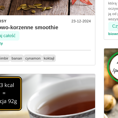
którą
oczyw
ją od
wszys
ISY
23-12-2024
Czy
owo-korzenne smoothie
biow
aj całość
ty
imbir
banan
cynamon
koktajl