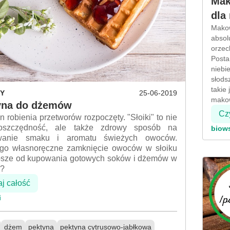
Mak
dla
Makow
absol
orzec
Posta
niebi
słods
takie
Y
25-06-2019
mako
yna do dżemów
Czy
robienia przetworów rozpoczęty. "Słoiki" to nie
 oszczędność, ale także zdrowy sposób na
biow
wanie smaku i aromatu świeżych owoców.
go własnoręczne zamknięcie owoców w słoiku
epsze od kupowania gotowych soków i dżemów w
e?
aj całość
i
dżem
pektyna
pektyna cytrusowo-jabłkowa