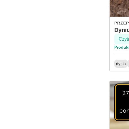
PRZEP
Dyni
Czyt
Produk
dynia