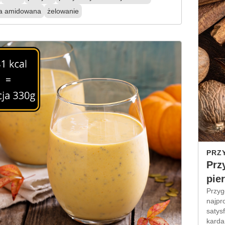
a amidowana
żelowanie
PRZ
Prz
pie
Przyg
najpr
satysf
karda