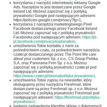
korzystania z narzędzi internetowej reklamy Google
Ads. Narzędzie to jest dostarczane przez Google
Ireland Ltd. Możesz zapoznać się z polityką
prywatności Google pod następującym adresem:
https://policies.google.com/privacy?fg=1,
korzystania z narzędzia marketingowego Pixel
Facebook dostarczanego przez Facebook Ireland
Ltd. Możesz zapoznać się z polityką prywatności
Facebooka pod następującym adresem:
https://pl-
pl.facebook.com/privacy/explanation
,
umożliwienia Tobie kontaktu z nami za
pośrednictwem czatu, za pośrednictwem narzędzia
czater.pl dostarczanego przez The Point We care
about your customers Sp. z o.o., CS Group Polska
S.A. oraz Panorama Firm Sp. z o.o. Możesz
zapoznać się z polityką prywatności czater.pl pod
następującym adresem:
https://www.czater.pl/strona/polityka-prywatnosci
,
umożliwienia Tobie zapisu na newsletter, który
obsługujemy przez narzędzia Freshmail, które
dostarczane są przez Freshmail sp. z o.o. Możesz
zapoznać się z polityką prywatności Freshmail pod
następującym adresem:
https://freshmail.pl/polityka-
prywatnosci/
,
badania zadowolenia klientów sklepu z dokonanych