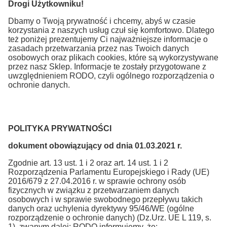
Drogi Użytkowniku!
Dbamy o Twoją prywatność i chcemy, abyś w czasie
korzystania z naszych usług czuł się komfortowo. Dlatego
też poniżej prezentujemy Ci najważniejsze informacje o
zasadach przetwarzania przez nas Twoich danych
osobowych oraz plikach cookies, które są wykorzystywane
przez nasz Sklep. Informacje te zostały przygotowane z
uwzględnieniem RODO, czyli ogólnego rozporządzenia o
ochronie danych.
POLITYKA PRYWATNOŚCI
dokument obowiązujący od dnia 01.03.2021 r.
Zgodnie art. 13 ust. 1 i 2 oraz art. 14 ust. 1 i 2
Rozporządzenia Parlamentu Europejskiego i Rady (UE)
2016/679 z 27.04.2016 r. w sprawie ochrony osób
fizycznych w związku z przetwarzaniem danych
osobowych i w sprawie swobodnego przepływu takich
danych oraz uchylenia dyrektywy 95/46/WE (ogólne
rozporządzenie o ochronie danych) (Dz.Urz. UE L 119, s.
1), zwanym dalej: RODO informujemy, że: