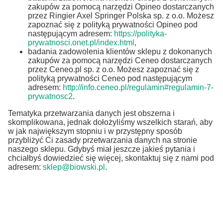
zakupów za pomocą narzędzi Opineo dostarczanych
przez Ringier Axel Springer Polska sp. z o.o. Możesz
zapoznać się z polityką prywatności Opineo pod
następującym adresem:
https://polityka-
prywatnosci.onet.pl/index.html
,
badania zadowolenia klientów sklepu z dokonanych
zakupów za pomocą narzędzi Ceneo dostarczanych
przez Ceneo.pl sp. z o.o. Możesz zapoznać się z
polityką prywatności Ceneo pod następującym
adresem:
http://info.ceneo.pl/regulamin#regulamin-7-
prywatnosc2
.
Tematyka przetwarzania danych jest obszerna i
skomplikowana, jednak dołożyliśmy wszelkich starań, aby
w jak największym stopniu i w przystępny sposób
przybliżyć Ci zasady przetwarzania danych na stronie
naszego sklepu. Gdybyś miał jeszcze jakieś pytania i
chciałbyś dowiedzieć się więcej, skontaktuj się z nami pod
adresem:
sklep@biowski.pl
.