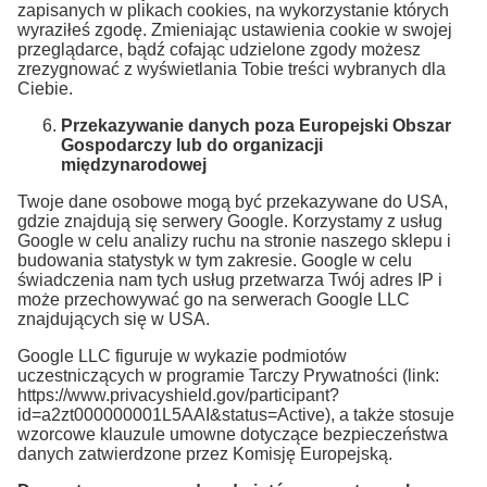
zapisanych w plikach cookies, na wykorzystanie których
wyraziłeś zgodę. Zmieniając ustawienia cookie w swojej
przeglądarce, bądź cofając udzielone zgody możesz
zrezygnować z wyświetlania Tobie treści wybranych dla
Ciebie.
Przekazywanie danych poza Europejski Obszar
Gospodarczy lub do organizacji
międzynarodowej
Twoje dane osobowe mogą być przekazywane do USA,
gdzie znajdują się serwery Google. Korzystamy z usług
Google w celu analizy ruchu na stronie naszego sklepu i
budowania statystyk w tym zakresie. Google w celu
świadczenia nam tych usług przetwarza Twój adres IP i
może przechowywać go na serwerach Google LLC
znajdujących się w USA.
Google LLC figuruje w wykazie podmiotów
uczestniczących w programie Tarczy Prywatności (link:
https://www.privacyshield.gov/participant?
id=a2zt000000001L5AAI&status=Active), a także stosuje
wzorcowe klauzule umowne dotyczące bezpieczeństwa
danych zatwierdzone przez Komisję Europejską.