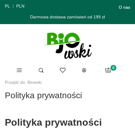
PL
PLN
O nas
Darmowa dostawa zamówień od 199 zł
Produkty w ko
Menu
Ulubione
Otwórz wyszukiwarkę
Szukaj
Koszyk
Zaloguj się
Przejdź do:
Biowski
Polityka prywatności
Polityka prywatności