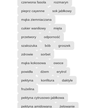
czerwona fasola
rozmaryn
pieprz cayenne
sok jabłkowy
mąka ziemniaczana
cukier waniliowy
mięta
przetwory
odporność
szakszuka
bób
groszek
zdrowie
sorbet
mąka kokosowa
owoce
powidła
dżem
erytrol
pektyna
konfitura
daktyle
frużelina
pektyna cytrusowo-jabłkowa
pektyna amidowana
żelowanie