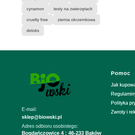
cynamon
testy na zwierzętach
cruelty free
ziemia okrzemkowa
detoks
Linki w 
Pomoc
Jak kupow
Regulamin
Polityka p
E-mail:
Zwroty i re
sklep@biowski.pl
Adres odbioru osobistego:
Bogdańczowice 4 ; 46-233 Bąków