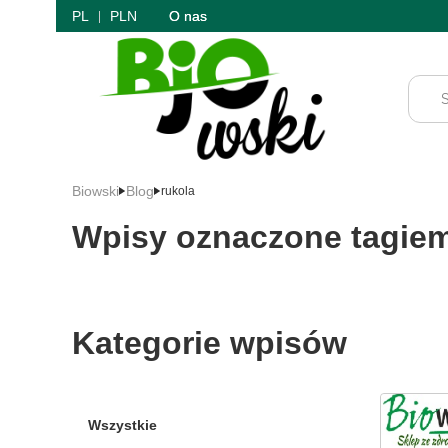
PL
PLN
O nas
Biowski
Blog
rukola
Wpisy oznaczone tagiem
Kategorie wpisów
Wszystkie