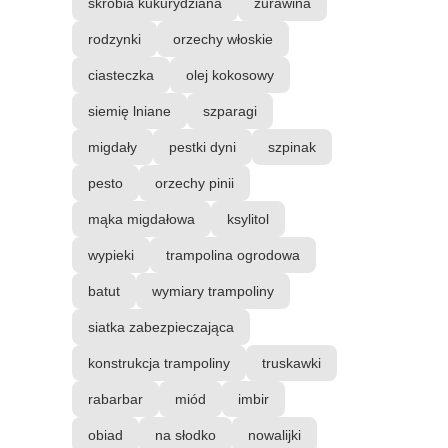
skrobia kukurydziana
żurawina
rodzynki
orzechy włoskie
ciasteczka
olej kokosowy
siemię lniane
szparagi
migdały
pestki dyni
szpinak
pesto
orzechy pinii
mąka migdałowa
ksylitol
wypieki
trampolina ogrodowa
batut
wymiary trampoliny
siatka zabezpieczająca
konstrukcja trampoliny
truskawki
rabarbar
miód
imbir
obiad
na słodko
nowalijki