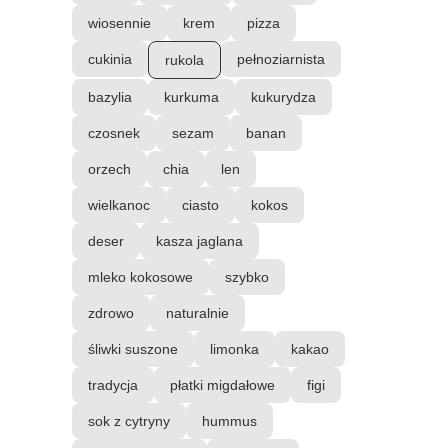
wiosennie
krem
pizza
cukinia
pełnoziarnista
rukola
bazylia
kurkuma
kukurydza
czosnek
sezam
banan
orzech
chia
len
wielkanoc
ciasto
kokos
deser
kasza jaglana
mleko kokosowe
szybko
zdrowo
naturalnie
śliwki suszone
limonka
kakao
tradycja
płatki migdałowe
figi
sok z cytryny
hummus