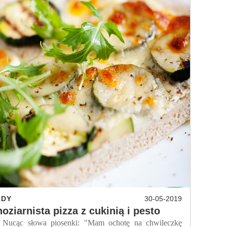
ADY
30-05-2019
noziarnista pizza z cukinią i pesto
c słowa piosenki: "Mam ochotę na chwileczkę