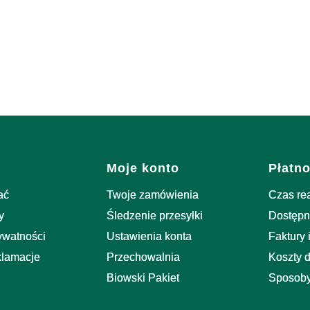
stopce
Moje konto
Płatno
ać
Twoje zamówienia
Czas re
y
Śledzenie przesyłki
Dostępn
rywatności
Ustawienia konta
Faktury 
klamacje
Przechowalnia
Koszty 
Biowski Pakiet
Sposoby