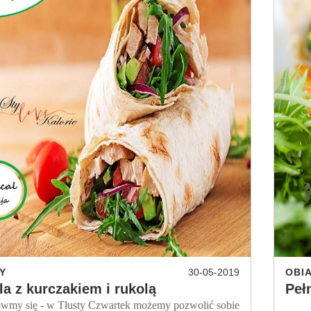
Y
30-05-2019
OBI
lla z kurczakiem i rukolą
Peł
 się - w Tłusty Czwartek możemy pozwolić sobie
Nucą