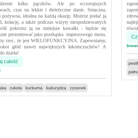
dzenie kilku pączków. Ale po wczorajszych
zapo
twach, czas na lekkie i dietetyczne danie. Smaczna,
zapom
i pożywna, idealna na każdą okazję. Możesz podać ją
zdro
d, kolację, a także podczas wizyty niespodziewanych
najle
Jeśli pokroisz ją na mniejsze kawałki - będzie się
równi
knie prezentować jako przekąska imprezowego menu.
Czy
by rzec, że jest WIELOFUNKCYJNA. Zapewniamy,
biow
pokoi głód nawet największych łakomczuchów!
A
 do dzieła!
aj całość
pestk
i
pełn
ska
rukola
kurkuma
kukurydza
czosnek