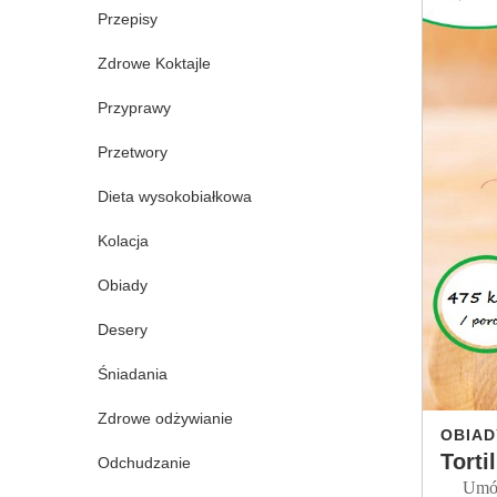
Przepisy
Zdrowe Koktajle
Przyprawy
Przetwory
Dieta wysokobiałkowa
Kolacja
Obiady
Desery
Śniadania
Zdrowe odżywianie
OBIAD
Torti
Odchudzanie
Umówmy