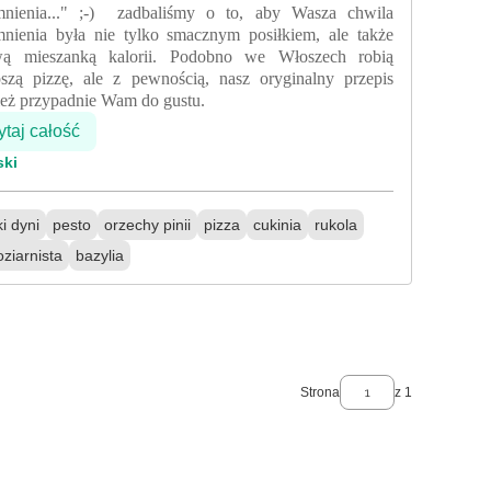
mnienia..." ;-) zadbaliśmy o to, aby Wasza chwila
nienia była nie tylko smacznym posiłkiem, ale także
wą mieszanką kalorii. Podobno we Włoszech robią
pszą pizzę, ale z pewnością, nasz oryginalny przepis
eż przypadnie Wam do gustu.
taj całość
ski
i dyni
pesto
orzechy pinii
pizza
cukinia
rukola
oziarnista
bazylia
Strona
z 1