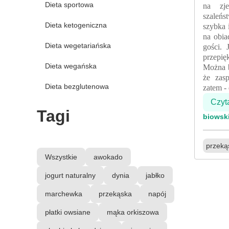
Dieta sportowa
na zje
szaleńs
Dieta ketogeniczna
szybka 
na obia
Dieta wegetariańska
gości. 
przepię
Dieta wegańska
Można 
że zas
Dieta bezglutenowa
zatem -
Czyt
Tagi
biowsk
przeką
Wszystkie
awokado
jogurt naturalny
dynia
jabłko
marchewka
przekąska
napój
płatki owsiane
mąka orkiszowa