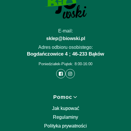
E-mail:
sklep@biowski.pl
Adres odbioru osobistego:
Bogdańczowice 4 ; 46-233 Bąków
Poniedziałek-Piątek: 8:00-16:00
Linki w stopce
Pomoc
Jak kupować
Regulaminy
Polityka prywatności