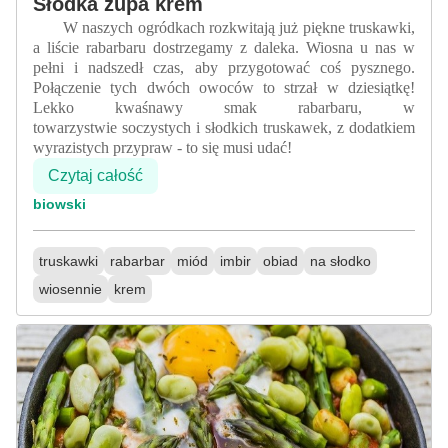
Słodka zupa krem
W naszych ogródkach rozkwitają już piękne truskawki,
a liście rabarbaru dostrzegamy z daleka. Wiosna u nas w
pełni i nadszedł czas, aby przygotować coś pysznego.
Połączenie tych dwóch owoców to strzał w dziesiątkę!
Lekko kwaśnawy smak rabarbaru, w
towarzystwie soczystych i słodkich truskawek, z dodatkiem
wyrazistych przypraw - to się musi udać!
Czytaj całość
biowski
truskawki
rabarbar
miód
imbir
obiad
na słodko
wiosennie
krem