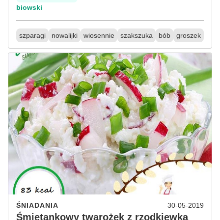
biowski
szparagi
nowalijki
wiosennie
szakszuka
bób
groszek
ŚNIADANIA
30-05-2019
Śmietankowy twarożek z rzodkiewką