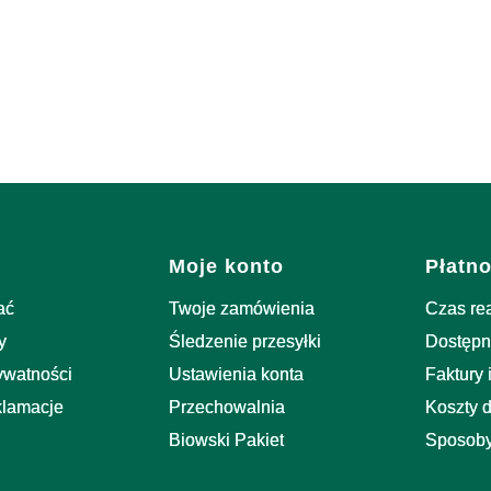
stopce
Moje konto
Płatno
ać
Twoje zamówienia
Czas re
y
Śledzenie przesyłki
Dostępn
rywatności
Ustawienia konta
Faktury 
klamacje
Przechowalnia
Koszty 
Biowski Pakiet
Sposoby