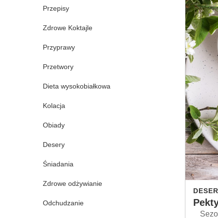
Przepisy
Zdrowe Koktajle
Przyprawy
Przetwory
Dieta wysokobiałkowa
Kolacja
Obiady
Desery
Śniadania
Zdrowe odżywianie
DESER
Pekt
Odchudzanie
Sezon 