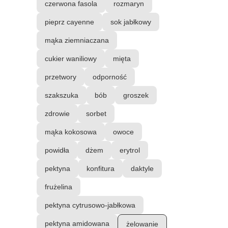
czerwona fasola
rozmaryn
pieprz cayenne
sok jabłkowy
mąka ziemniaczana
cukier waniliowy
mięta
przetwory
odporność
szakszuka
bób
groszek
zdrowie
sorbet
mąka kokosowa
owoce
powidła
dżem
erytrol
pektyna
konfitura
daktyle
frużelina
pektyna cytrusowo-jabłkowa
pektyna amidowana
żelowanie