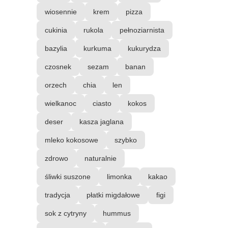
wiosennie
krem
pizza
cukinia
rukola
pełnoziarnista
bazylia
kurkuma
kukurydza
czosnek
sezam
banan
orzech
chia
len
wielkanoc
ciasto
kokos
deser
kasza jaglana
mleko kokosowe
szybko
zdrowo
naturalnie
śliwki suszone
limonka
kakao
tradycja
płatki migdałowe
figi
sok z cytryny
hummus