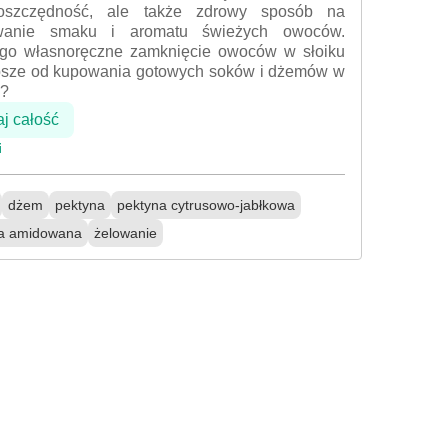
 oszczędność, ale także zdrowy sposób na
wanie smaku i aromatu świeżych owoców.
go własnoręczne zamknięcie owoców w słoiku
epsze od kupowania gotowych soków i dżemów w
e?
aj całość
i
dżem
pektyna
pektyna cytrusowo-jabłkowa
a amidowana
żelowanie