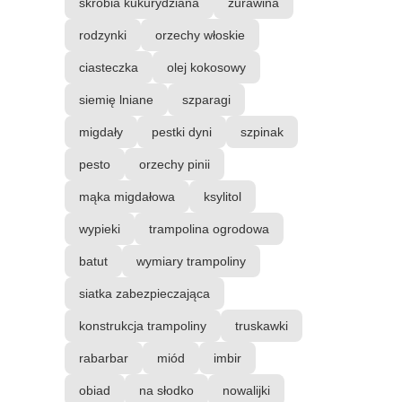
skrobia kukurydziana
żurawina
rodzynki
orzechy włoskie
ciasteczka
olej kokosowy
siemię lniane
szparagi
migdały
pestki dyni
szpinak
pesto
orzechy pinii
mąka migdałowa
ksylitol
wypieki
trampolina ogrodowa
batut
wymiary trampoliny
siatka zabezpieczająca
konstrukcja trampoliny
truskawki
rabarbar
miód
imbir
obiad
na słodko
nowalijki