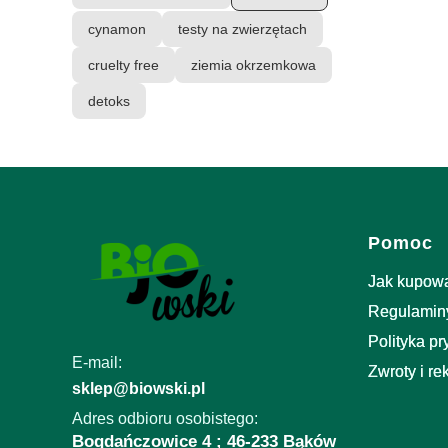
cynamon
testy na zwierzętach
cruelty free
ziemia okrzemkowa
detoks
Linki w 
Pomoc
Jak kupow
Regulamin
Polityka p
E-mail:
Zwroty i re
sklep@biowski.pl
Adres odbioru osobistego:
Bogdańczowice 4 ; 46-233 Bąków