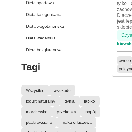
Dieta sportowa
tylko
zacho
Dieta ketogeniczna
Dlacze
jest l
Dieta wegetariańska
sklepi
Czyt
Dieta wegańska
biowsk
Dieta bezglutenowa
owoce
Tagi
pektyn
Wszystkie
awokado
jogurt naturalny
dynia
jabłko
marchewka
przekąska
napój
płatki owsiane
mąka orkiszowa