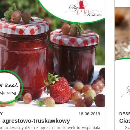
Y
18-06-2019
DES
 agrestowo-truskawkowy
Cia
-kwaśny dżem z agrestu i truskawek to wspaniała
Szuka