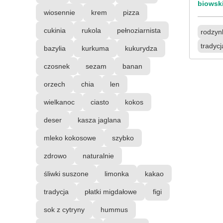
biowsk
wiosennie
krem
pizza
cukinia
rukola
pełnoziarnista
rodzyn
tradycj
bazylia
kurkuma
kukurydza
czosnek
sezam
banan
orzech
chia
len
wielkanoc
ciasto
kokos
deser
kasza jaglana
mleko kokosowe
szybko
zdrowo
naturalnie
śliwki suszone
limonka
kakao
tradycja
płatki migdałowe
figi
sok z cytryny
hummus