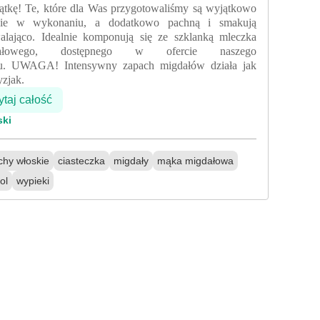
iątkę! Te, które dla Was przygotowaliśmy są wyjątkowo
kie w wykonaniu, a dodatkowo pachną i smakują
alająco. Idealnie komponują się ze szklanką mleczka
dałowego, dostępnego w ofercie naszego
pu. UWAGA! Intensywny zapach migdałów działa jak
yzjak.
taj całość
ski
chy włoskie
ciasteczka
migdały
mąka migdałowa
tol
wypieki