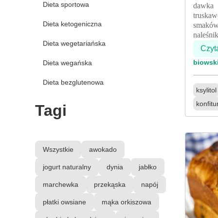
Dieta sportowa
dawka 
truska
Dieta ketogeniczna
smaków.
naleśni
Dieta wegetariańska
Czyt
biowsk
Dieta wegańska
Dieta bezglutenowa
ksylitol
konfitu
Tagi
Wszystkie
awokado
jogurt naturalny
dynia
jabłko
marchewka
przekąska
napój
płatki owsiane
mąka orkiszowa