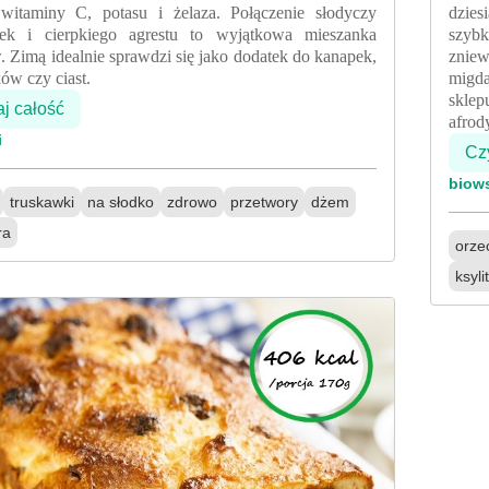
witaminy C, potasu i żelaza. Połączenie słodyczy
dzies
wek i cierpkiego agrestu to wyjątkowa mieszanka
szyb
 Zimą idealnie sprawdzi się jako dodatek do kanapek,
zniew
ków czy ciast.
mig
skle
aj całość
afrod
i
Czy
biow
truskawki
na słodko
zdrowo
przetwory
dżem
ra
orze
ksyli