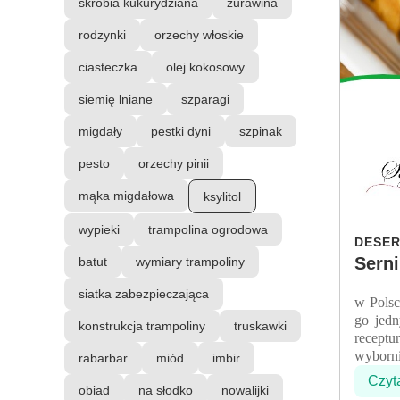
skrobia kukurydziana
żurawina
rodzynki
orzechy włoskie
ciasteczka
olej kokosowy
siemię lniane
szparagi
migdały
pestki dyni
szpinak
pesto
orzechy pinii
mąka migdałowa
ksylitol
wypieki
trampolina ogrodowa
DESER
Sern
batut
wymiary trampoliny
Sernik
siatka zabezpieczająca
w Polsc
go jed
konstrukcja trampoliny
truskawki
recept
wyborni
rabarbar
miód
imbir
Czyt
obiad
na słodko
nowalijki