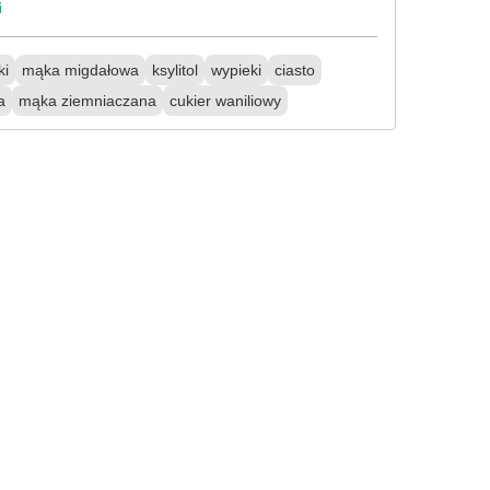
i
ki
mąka migdałowa
ksylitol
wypieki
ciasto
a
mąka ziemniaczana
cukier waniliowy