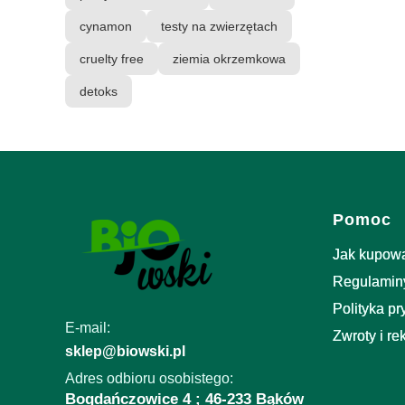
cynamon
testy na zwierzętach
cruelty free
ziemia okrzemkowa
detoks
Linki w 
Pomoc
Jak kupow
Regulamin
Polityka p
E-mail:
Zwroty i re
sklep@biowski.pl
Adres odbioru osobistego:
Bogdańczowice 4 ; 46-233 Bąków