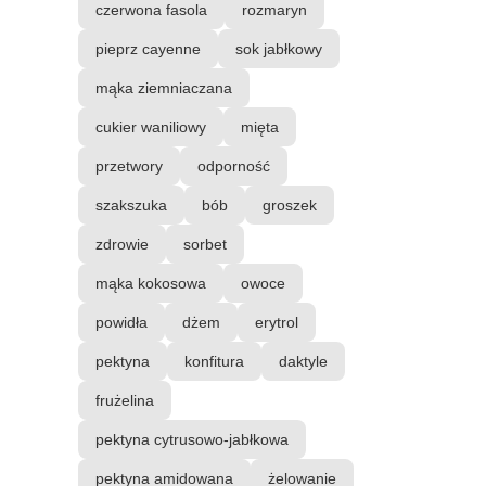
czerwona fasola
rozmaryn
pieprz cayenne
sok jabłkowy
mąka ziemniaczana
cukier waniliowy
mięta
przetwory
odporność
szakszuka
bób
groszek
zdrowie
sorbet
mąka kokosowa
owoce
powidła
dżem
erytrol
pektyna
konfitura
daktyle
frużelina
pektyna cytrusowo-jabłkowa
pektyna amidowana
żelowanie