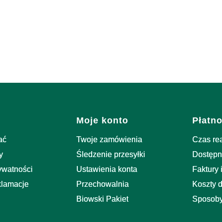
stopce
Moje konto
Płatno
ać
Twoje zamówienia
Czas re
y
Śledzenie przesyłki
Dostępn
rywatności
Ustawienia konta
Faktury 
klamacje
Przechowalnia
Koszty 
Biowski Pakiet
Sposoby