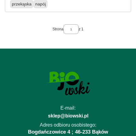
przekąska
napój
Strona
z 1
E-mail:
sklep@biowski.pl
Adres odbioru osobistego:
Bogdańczowice 4 ; 46-233 Bąków