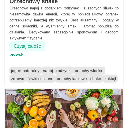
Orzechowy shake
Orzechowy napój z dodatkiem rodzynek i suszonych śliwek to
niesamowita dawka energii, której w poniedziałkowy poranek
potrzebujemy bardziej niż zwykle. Jest aksamitny i bogaty w
cenne składniki, a wyśmienity smak i aromat pobudza do
działania. Dedykowany szczególnie sportowcom i osobom
aktywnym fizycznie.
Czytaj całość
biowski
jogurt naturalny
napój
rodzynki
orzechy włoskie
zdrowo
śliwki suszone
orzechy laskowe
shake
koktajl