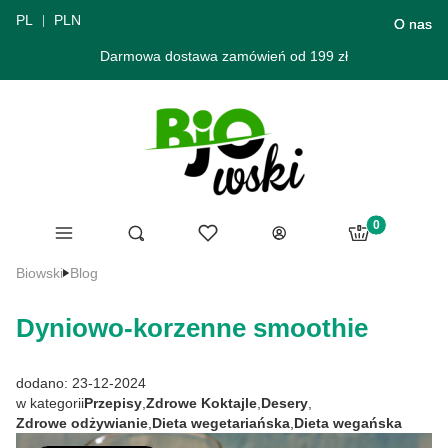
PL
PLN
O nas
Darmowa dostawa zamówień od 199 zł
Produkty w ko
Menu
Ulubione
Otwórz wyszukiwarkę
Szukaj
Koszyk
Zaloguj się
Biowski
Blog
Dyniowo-korzenne smoothie
dodano: 23-12-2024
w kategorii
Przepisy
,
Zdrowe Koktajle
,
Desery
,
Zdrowe odżywianie
,
Dieta wegetariańska
,
Dieta wegańska