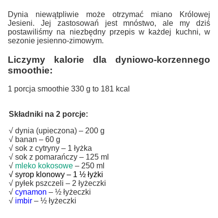
Dynia niewątpliwie może otrzymać miano Królowej
Jesieni. Jej zastosowań jest mnóstwo, ale my dziś
postawiliśmy na niezbędny przepis w każdej kuchni, w
sezonie jesienno-zimowym.
Liczymy kalorie dla dyniowo-korzennego
smoothie:
1 porcja smoothie 330 g to 181 kcal
Składniki na 2 porcje:
√ dynia (upieczona) – 200 g
√ banan – 60 g
√ sok z cytryny – 1 łyżka
√ sok z pomarańczy – 125 ml
√
mleko kokosowe
– 250 ml
√ syrop klonowy – 1 ½ łyżki
√ pyłek pszczeli – 2 łyżeczki
√
cynamon
– ½ łyżeczki
√
imbir
– ½ łyżeczki