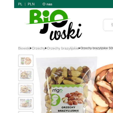
PL
PLN
O nas
Biowski
Orzechy
Orzechy brazylijskie
Orzechy brazylijskie 5