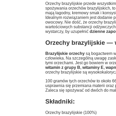
Orzechy brazylijskie przede wszystki
spożywania orzechów brazylijskich, to
mają łagodny, kremowy smak i konsyst
Idealnym rozwiązaniem jest dodanie p
owocowy. Nie dość, że orzechy brazyl
wartościowych substancji odżywczych.
wystarczy, by uzupełnić
dzienne zapo
Orzechy brazylijskie — 
Brazylijskie orzechy
są bogactwem wi
człowieka. Na szczególną uwagę zas
tymi orzechami. Jest go bowiem w orz
witamin z grupy B, witaminy E, wapn
orzechy brazylijskie są wysokokaloryc
100 gramów tych orzechów to około 66
usprawnia się przemiana materii oraz 
Zaleca się spożywać od dwóch do maks
Składniki:
Orzechy brazylijskie (100%)