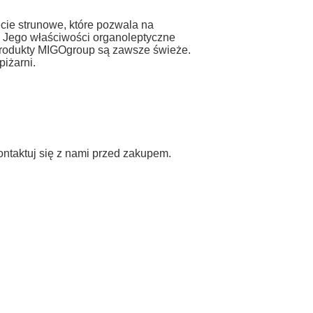
ie strunowe, które pozwala na
ć. Jego właściwości organoleptyczne
, produkty MIGOgroup są zawsze świeże.
iżarni.
kontaktuj się z nami przed zakupem.