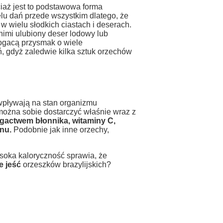
iaż jest to podstawowa forma
elu dań przede wszystkim dlatego, że
 wielu słodkich ciastach i deserach.
imi ulubiony deser lodowy lub
bogacą przysmak o wiele
, gdyż zaledwie kilka sztuk orzechów
wpływają na stan organizmu
 można sobie dostarczyć właśnie wraz z
gactwem błonnika, witaminy C,
nu.
Podobnie jak inne orzechy,
soka kaloryczność sprawia, że
e jeść
orzeszków brazylijskich?