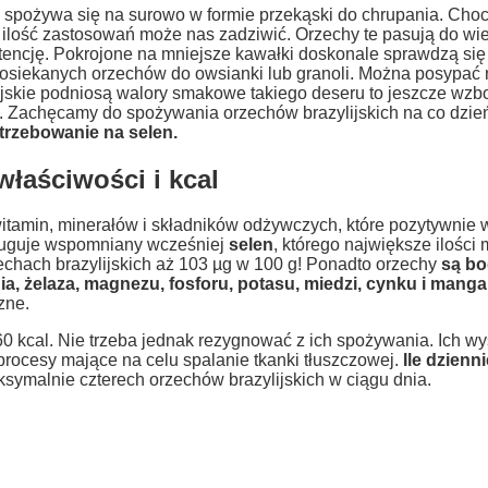
m spożywa się na surowo w formie przekąski do chrupania. Choc
 ilość zastosowań może nas zadziwić. Orzechy te pasują do wi
encję. Pokrojone na mniejsze kawałki doskonale sprawdzą się w
osiekanych orzechów do owsianki lub granoli. Można posypać n
ijskie podniosą walory smakowe takiego deseru to jeszcze wz
 Zachęcamy do spożywania orzechów brazylijskich na co dzień
trzebowanie na selen.
właściwości i kcal
tamin, minerałów i składników odżywczych, które pozytywnie 
ługuje wspomniany wcześniej
selen
, którego największe ilości
echach brazylijskich aż 103 µg w 100 g! Ponadto orzechy
są bo
ia, żelaza, magnezu, fosforu, potasu, miedzi, cynku i manga
zne.
0 kcal. Nie trzeba jednak rezygnować z ich spożywania. Ich wy
procesy mające na celu spalanie tkanki tłuszczowej.
Ile dzienni
ymalnie czterech orzechów brazylijskich w ciągu dnia.