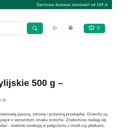
Darmowa dostawa zamówień od 199 zł
Produkty w koszyku
Koszyk
Zaloguj się
Szukaj
Wyczyść
lijskie 500 g –
: 0)
 stanowią pyszną, zdrową i pożywną przekąskę. Orzechy są
upiące o wyrazistym smaku orzecha. Znakomicie nadają się
adań - świetnie smakują w połączeniu z musli czy płatkami,