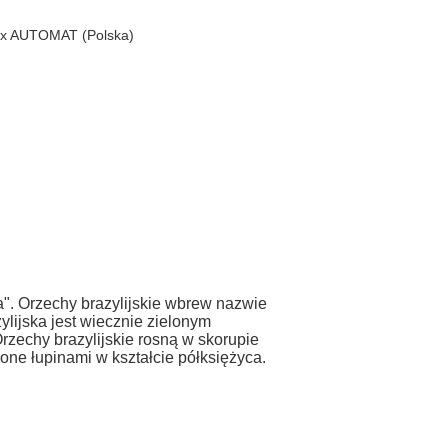
ex AUTOMAT (Polska)
a". Orzechy brazylijskie wbrew nazwie
ylijska jest wiecznie zielonym
zechy brazylijskie rosną w skorupie
one łupinami w kształcie półksiężyca.