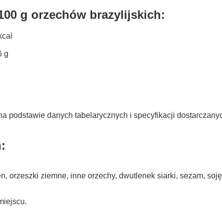
00 g orzechów brazylijskich:
kcal
6 g
na podstawie danych tabelarycznych i specyfikacji dostarczan
:
, orzeszki ziemne, inne orzechy, dwutlenek siarki, sezam, soję
iejscu.