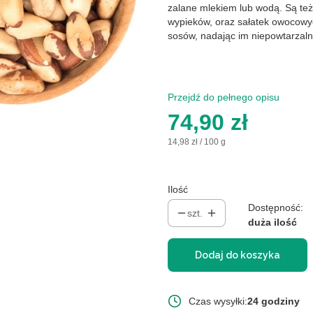
zalane mlekiem lub wodą. Są też 
wypieków, oraz sałatek owocowy
sosów, nadając im niepowtarzal
Przejdź do pełnego opisu
Cena
74,90 zł
14,98 zł / 100 g
Ilość
Dostępność:
szt.
duża ilość
Dodaj do koszyka
Czas wysyłki:
24 godziny