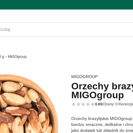
00 g – MIGOgroup
MIGOGROUP
Orzechy brazy
MIGOgroup
0.00
(Oceny: 0 Recenzje
Orzechy brazylijskie MIGOgroup
bardzo smaczne, delikatne i chr
jako dodatek lub składnik do śni