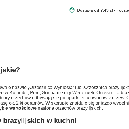
Dostawa
od 7,49 zł
- Poczt
ijskie?
ewa o nazwie „Orzesznica Wyniosła” lub „Orzesznica brazylijsk
kże w Kolumbii, Peru, Surinamie czy Wenezueli. Orzesznica braz
Zbiory orzechów odbywają się po opadnięciu owoców z drzew. Or
asę ok. 2 kilogramów. W skorupie znajduje się gniazdo wypełni
ykle wartościowe
nasiona orzechów brazylijskich.
brazylijskich w kuchni