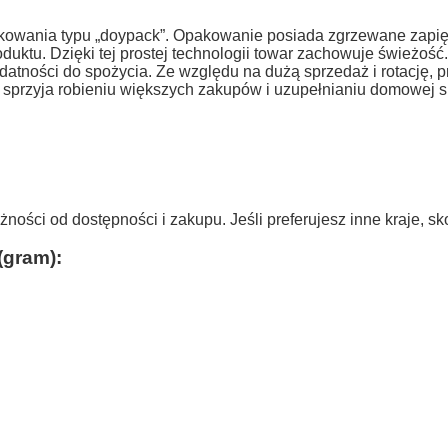
kowania typu „doypack”. Opakowanie posiada zgrzewane zapięc
oduktu. Dzięki tej prostej technologii towar zachowuje świeżoś
ydatności do spożycia. Ze względu na dużą sprzedaż i rotację
 sprzyja robieniu większych zakupów i uzupełnianiu domowej sp
eżności od dostępności i zakupu.
Jeśli preferujesz inne kraje, s
(gram):