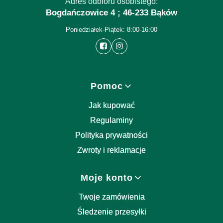
Adres odbioru osobistego:
Bogdańczowice 4 ; 46-233 Bąków
Poniedziałek-Piątek: 8:00-16:00
Linki w stopce
Pomoc
Jak kupować
Regulaminy
Polityka prywatności
Zwroty i reklamacje
Moje konto
Twoje zamówienia
Śledzenie przesyłki