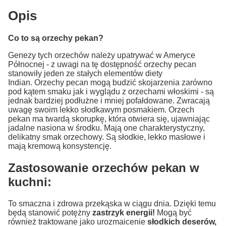
Opis
Co to są orzechy pekan?
Genezy tych orzechów należy upatrywać w Ameryce
Północnej - z uwagi na tę dostępność orzechy pecan
stanowiły jeden ze stałych elementów diety
Indian. Orzechy pecan mogą budzić skojarzenia zarówno
pod kątem smaku jak i wyglądu z orzechami włoskimi - są
jednak bardziej podłużne i mniej pofałdowane. Zwracają
uwagę swoim lekko słodkawym posmakiem. Orzech
pekan ma twardą skorupkę, która otwiera się, ujawniając
jadalne nasiona w środku. Mają one charakterystyczny,
delikatny smak orzechowy. Są słodkie, lekko masłowe i
mają kremową konsystencję.
Zastosowanie orzechów pekan w
kuchni:
To smaczna i zdrowa przekąska w ciągu dnia. Dzięki temu
będą stanowić potężny
zastrzyk energii!
Mogą być
również traktowane jako urozmaicenie
słodkich deserów,