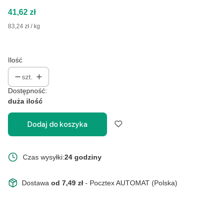
Cena
41,62 zł
83,24 zł / kg
Ilość
szt.
Dostępność:
duża ilość
Dodaj do koszyka
Czas wysyłki:
24 godziny
Dostawa
od 7,49 zł
- Pocztex AUTOMAT (Polska)