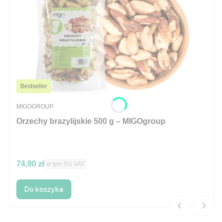
Bestseller
PRODUCENT
MIGOGROUP
Orzechy brazylijskie 500 g – MIGOgroup
Cena brutto
74,90 zł
w tym %s VAT
w tym
5%
VAT
Do koszyka