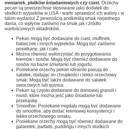
owsianek, płatków śniadaniowych czy ciast.
Orzechy
pecan są powszechnie stosowane jako dodatek do
słodkich wypieków w USA - warto sprawdzić ich walory i w
takim wydaniu! Z pewnością podkreślą smak niejednego
dania, co wpłynie zarówno na smak jak i źródło
wartościowych składników.
Pekan mogą być dodawane do ciast, muffinek,
babeczek i innych wypieków. Mogą być zarówno
posiekane, jak i całe.
Można również wykorzystać do przygotowania
kremów i sosów. Mogą być również dodawane do
sosów na bazie śmietanki lub jogurtu.
Posiekane orzechy pekan idealnie pasują do
sałatek, dodając im chrupkości i lekko orzechowy
smak. Mogą być także dodawane do sałatek
owocowych lub quinoa.
Pekan są często dodawane do domowej granoli i
musli, które można jeść jako śniadanie lub
przekąskę.
Smoothie: Posiekane migdały mogą być dodawane
do smoothie, aby dodać kremowej konsystencji i
lekko orzechowego smaku.
Posiekane orzechy mogą być również dodawane do
galaretek, parfaits, puddingu i innych słodkich