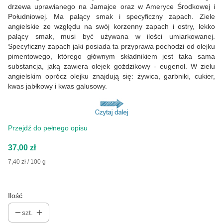
drzewa uprawianego na Jamajce oraz w Ameryce Środkowej i
Południowej. Ma palący smak i specyficzny zapach. Ziele
angielskie ze względu na swój korzenny zapach i ostry, lekko
palący smak, musi być używana w ilości umiarkowanej.
Specyficzny zapach jaki posiada ta przyprawa pochodzi od olejku
pimentowego, którego głównym składnikiem jest taka sama
substancja, jaką zawiera olejek goździkowy - eugenol. W zielu
angielskim oprócz olejku znajdują się: żywica, garbniki, cukier,
kwas jabłkowy i kwas galusowy.
Przejdź do pełnego opisu
Cena
37,00 zł
7,40 zł / 100 g
Ilość
szt.