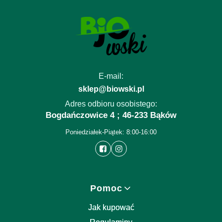
E-mail:
sklep@biowski.pl
Adres odbioru osobistego:
Bogdańczowice 4 ; 46-233 Bąków
Poniedziałek-Piątek: 8:00-16:00
Linki w stopce
Pomoc
Jak kupować