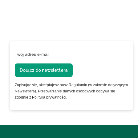
i zyskaj 5% rabatu na
pierwsze zakupy
Podaj swój adres e-mail, jeżeli chcesz otrzymywać
informacje o nowościach i promocjach.
Twój adres e-mail
Dołącz do newslettera
Zapisując się, akceptujesz nasz Regulamin (w zakresie dotyczącym
Newslettera). Przetwarzanie danych osobowych odbywa się
zgodnie z Polityką prywatności.