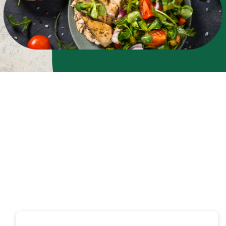
Zapisz się do newslettera
i zyskaj 5% rabatu na
pierwsze zakupy
Podaj swój adres e-mail, jeżeli chcesz otrzymywać
informacje o nowościach i promocjach.