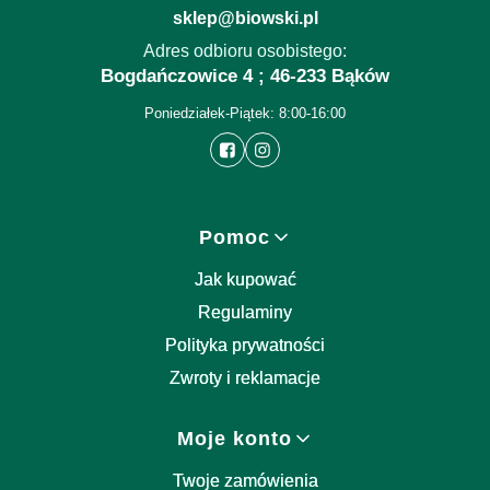
sklep@biowski.pl
Adres odbioru osobistego:
Bogdańczowice 4 ; 46-233 Bąków
Poniedziałek-Piątek: 8:00-16:00
Linki w stopce
Pomoc
Jak kupować
Regulaminy
Polityka prywatności
Zwroty i reklamacje
Moje konto
Twoje zamówienia