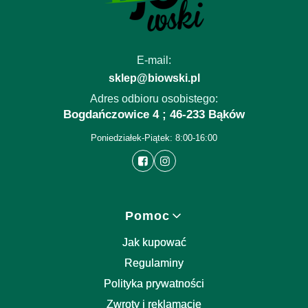
E-mail:
sklep@biowski.pl
Adres odbioru osobistego:
Bogdańczowice 4 ; 46-233 Bąków
Poniedziałek-Piątek: 8:00-16:00
Linki w stopce
Pomoc
Jak kupować
Regulaminy
Polityka prywatności
Zwroty i reklamacje