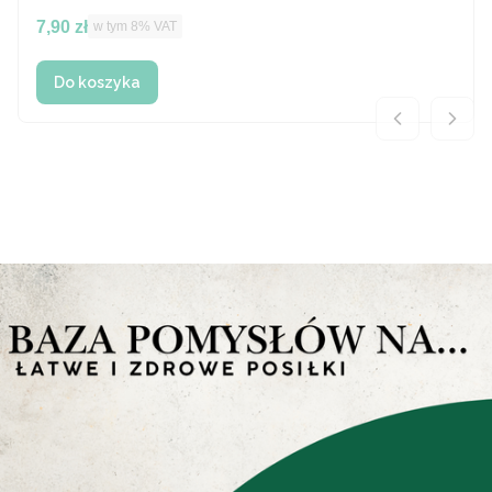
Cena brutto
7,90 zł
w tym %s VAT
w tym
8%
VAT
Do koszyka