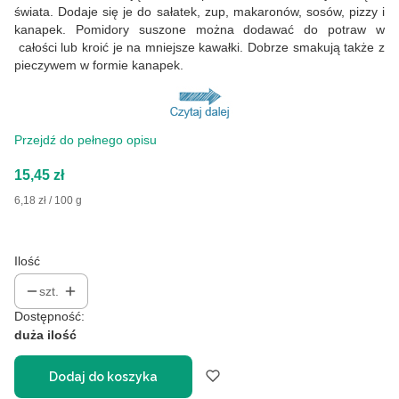
świata. Dodaje się je do sałatek, zup, makaronów, sosów, pizzy i
kanapek. Pomidory suszone można dodawać do potraw w
całości lub kroić je na mniejsze kawałki. Dobrze smakują także z
pieczywem w formie kanapek.
Przejdź do pełnego opisu
Cena
15,45 zł
6,18 zł / 100 g
Ilość
szt.
Dostępność:
duża ilość
Dodaj do koszyka