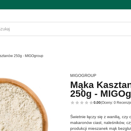
sztanów 250g - MIGOgroup
MIGOGROUP
Mąka Kaszta
250g - MIGO
0.00
(Oceny: 0 Recenzje
Świetnie łączy się z wanilią, c
makaronów ciast, naleśników, cz
produkcji mieszanek mąk bezglut