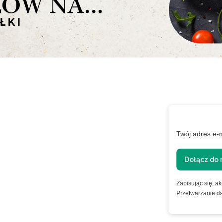
a i
Twój adres e-
rwsze
Dołącz do 
Zapisując się, a
nformacje o
Przetwarzanie d