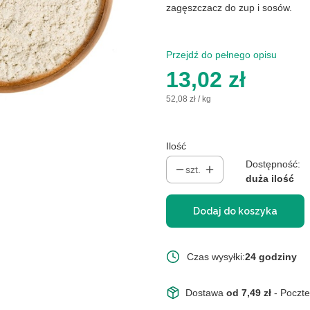
zagęszczacz do zup i sosów.
Przejdź do pełnego opisu
Cena
13,02 zł
52,08 zł / kg
Ilość
Dostępność:
szt.
duża ilość
Dodaj do koszyka
Czas wysyłki:
24 godziny
Dostawa
od 7,49 zł
- Poczt