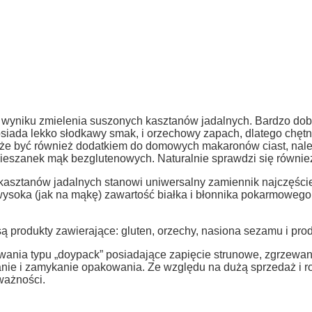
wyniku zmielenia suszonych kasztanów jadalnych. Bardzo dobr
iada lekko słodkawy smak, i orzechowy zapach, dlatego chętn
Może być również dodatkiem do domowych makaronów ciast, nale
ieszanek mąk bezglutenowych. Naturalnie sprawdzi się również
 kasztanów jadalnych stanowi uniwersalny zamiennik najczęści
ysoka (jak na mąkę) zawartość białka i błonnika pokarmowego
ą produkty zawierające: gluten, orzechy, nasiona sezamu i pro
ania typu „doypack” posiadające zapięcie strunowe, zgrzewan
anie i zamykanie opakowania. Ze względu na dużą sprzedaż i 
ważności.