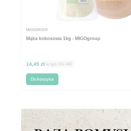
PRODUCENT
MIGOGROUP
Mąka kokosowa 1kg - MIGOgroup
Cena brutto
14,45 zł
w tym %s VAT
w tym
5%
VAT
Do koszyka