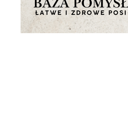
Zapisz się do newsletter
zyskaj 5% rabatu na pie
zakupy
Podaj swój adres e-mail, jeżeli chcesz otrzymywać i
nowościach i promocjach.