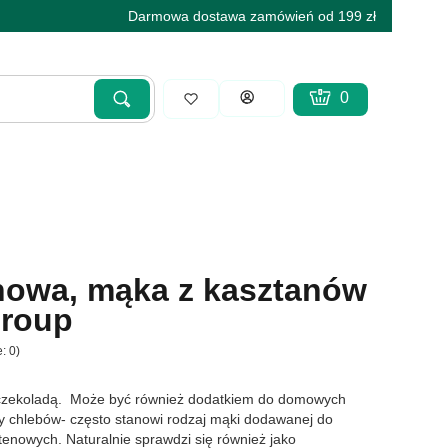
Darmowa dostawa zamówień od 199 zł
Produkty w koszyku
Koszyk
Zaloguj się
Szukaj
Wyczyść
nowa, mąka z kasztanów
group
: 0)
zy czekoladą. Może być również dodatkiem do domowych
y chlebów- często stanowi rodzaj mąki dodawanej do
enowych. Naturalnie sprawdzi się również jako