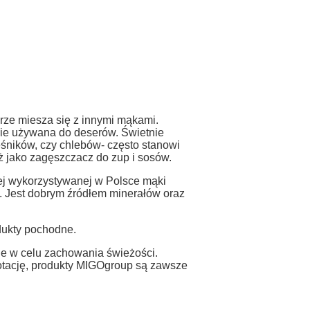
ze miesza się z innymi mąkami.
ie używana do deserów. Świetnie
śników, czy chlebów- często stanowi
 jako zagęszczacz do zup i sosów.
ej wykorzystywanej w Polsce mąki
. Jest dobrym źródłem minerałów oraz
dukty pochodne.
e w celu zachowania świeżości.
rotację, produkty MIGOgroup są zawsze