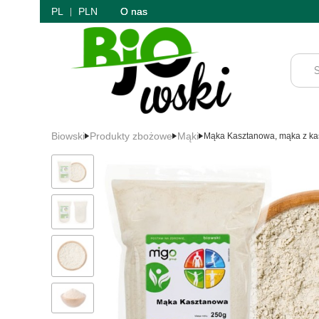
PL
PLN
O nas
Biowski
Produkty zbożowe
Mąki
Mąka Kasztanowa, mąka z ka