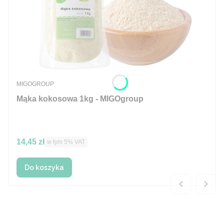
PRODUCENT
MIGOGROUP
Mąka kokosowa 1kg - MIGOgroup
Cena brutto
14,45 zł
w tym %s VAT
w tym
5%
VAT
Do koszyka