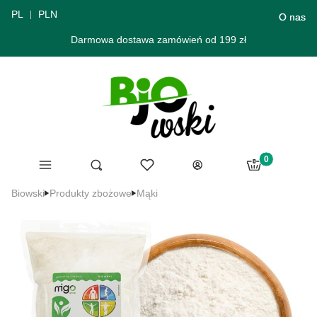
PL
PLN
O nas
Darmowa dostawa zamówień od 199 zł
Produkty w ko
Menu
Ulubione
Otwórz wyszukiwarkę
Szukaj
Koszyk
Zaloguj się
Biowski
Produkty zbożowe
Mąki