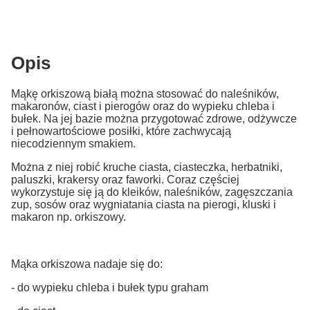
Opis
Mąkę orkiszową białą można stosować do naleśników,
makaronów, ciast i pierogów oraz do wypieku chleba i
bułek. Na jej bazie można przygotować zdrowe, odżywcze
i pełnowartościowe posiłki, które zachwycają
niecodziennym smakiem.
Można z niej robić kruche ciasta, ciasteczka, herbatniki,
paluszki, krakersy oraz faworki. Coraz częściej
wykorzystuje się ją do kleików, naleśników, zagęszczania
zup, sosów oraz wygniatania ciasta na pierogi, kluski i
makaron np. orkiszowy.
Mąka orkiszowa nadaje się do:
- do wypieku chleba i bułek typu graham