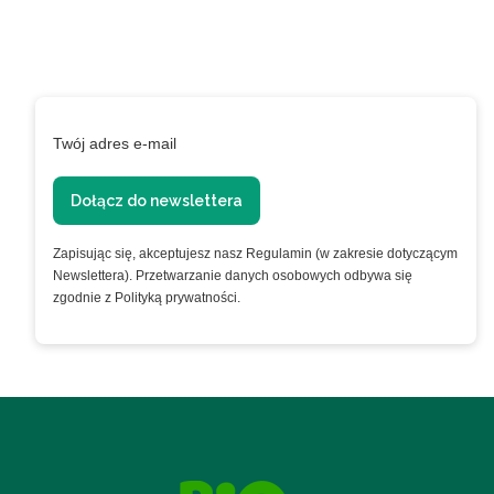
pierwsze zakupy
Podaj swój adres e-mail, jeżeli chcesz otrzymywać
informacje o nowościach i promocjach.
Twój adres e-mail
Dołącz do newslettera
Zapisując się, akceptujesz nasz Regulamin (w zakresie dotyczącym
Newslettera). Przetwarzanie danych osobowych odbywa się
zgodnie z Polityką prywatności.