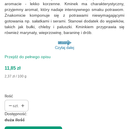
aromacie - lekko korzenne. Kminek ma charakterystyczny,
przyjemny aromat, który nadaje intensywnego smaku potrawom.
Znakomicie komponuje się z potrawami niewymagającymi
gotowania np. sałatkami i serami. Stanowi dodatek do wypieków,
takich jak bułki, chleby i paluszki. Kminkiem przyprawia się
również marynaty, wieprzowinę, baraninę i drób.
Przejdź do pełnego opisu
Cena
11,85 zł
2,37 zł / 100 g
Ilość
szt.
Dostępność:
duża ilość