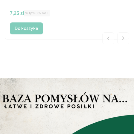
Cena brutto
7,25 zł
w tym %s VAT
w tym
8%
VAT
Do koszyka