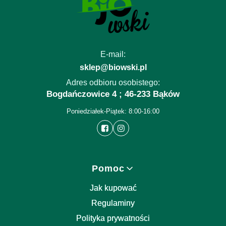
E-mail:
sklep@biowski.pl
Adres odbioru osobistego:
Bogdańczowice 4 ; 46-233 Bąków
Poniedziałek-Piątek: 8:00-16:00
Linki w stopce
Pomoc
Jak kupować
Regulaminy
Polityka prywatności