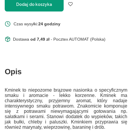
Dodaj do koszyka
Czas wysyłki:
24 godziny
Dostawa
od 7,49 zł
- Pocztex AUTOMAT (Polska)
Opis
Kminek to niepozorne brązowe nasionka o specyficznym
smaku i aromacie - lekko korzenne. Kminek ma
charakterystyczny, przyjemny aromat, który nadaje
intensywnego smaku potrawom. Znakomicie komponuje
się z potrawami niewymagającymi gotowania np.
sałatkami i serami. Stanowi dodatek do wypieków, takich
jak bułki, chleby i paluszki. Kminkiem przyprawia się
również marynaty, wieprzowinę, baraninę i drób.