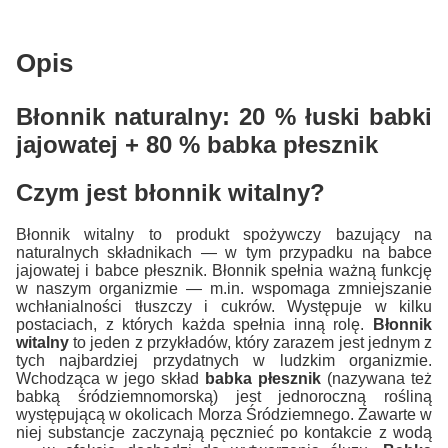
Opis
Błonnik naturalny: 20 % łuski babki
jajowatej + 80 % babka płesznik
Czym jest błonnik witalny?
Błonnik witalny to produkt spożywczy bazujący na
naturalnych składnikach — w tym przypadku na babce
jajowatej i babce płesznik. Błonnik spełnia ważną funkcję
w naszym organizmie — m.in. wspomaga zmniejszanie
wchłanialności tłuszczy i cukrów. Występuje w kilku
postaciach, z których każda spełnia inną rolę.
Błonnik
witalny
to jeden z przykładów, który zarazem jest jednym z
tych najbardziej przydatnych w ludzkim organizmie.
Wchodząca w jego skład
babka płesznik
(nazywana też
babką śródziemnomorską) jest jednoroczną rośliną
występującą w okolicach Morza Śródziemnego. Zawarte w
niej substancje zaczynają pęcznieć po kontakcie z wodą