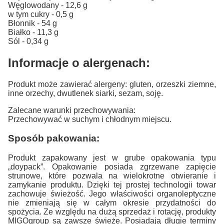
Węglowodany - 12,6 g
w tym cukry - 0,5 g
Błonnik - 54 g
Białko - 11,3 g
Sól - 0,34 g
Informacje o alergenach:
Produkt może zawierać alergeny: gluten, orzeszki ziemne,
inne orzechy, dwutlenek siarki, sezam, soję.
Zalecane warunki przechowywania:
Przechowywać w suchym i chłodnym miejscu.
Sposób pakowania:
Produkt zapakowany jest w grube opakowania typu
„doypack”. Opakowanie posiada zgrzewane zapięcie
strunowe, które pozwala na wielokrotne otwieranie i
zamykanie produktu. Dzięki tej prostej technologii towar
zachowuje świeżość. Jego właściwości organoleptyczne
nie zmieniają się w całym okresie przydatności do
spożycia. Ze względu na dużą sprzedaż i rotację, produkty
MIGOgroup są zawsze świeże. Posiadają długie terminy