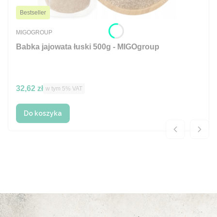
Bestseller
PRODUCENT
MIGOGROUP
Babka jajowata łuski 500g - MIGOgroup
Cena brutto
32,62 zł
w tym %s VAT
w tym
5%
VAT
Do koszyka