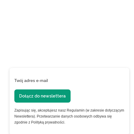
Zapisz się do newslettera
i zyskaj 5% rabatu na
pierwsze zakupy
Podaj swój adres e-mail, jeżeli chcesz otrzymywać
informacje o nowościach i promocjach.
Twój adres e-mail
Dołącz do newslettera
Zapisując się, akceptujesz nasz Regulamin (w zakresie dotyczącym
Newslettera). Przetwarzanie danych osobowych odbywa się
zgodnie z Polityką prywatności.