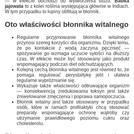
— w efekcie dochodzi do wytworzenia śluzu.
Babka
jajowata
to z kolei roślina występująca głównie w Indiach.
W tym przypadku to łupiny obfitują w błonnik.
Oto właściwości błonnika witalnego
Regularne przyjmowanie błonnika witalnego
przynosi szereg korzyści dla organizmu. Dzięki temu,
że po kontakcie z wodą zaczyna pęcznieć —
spożywanie go wzmaga uczucie sytości na dłuższy
czas. W efekcie może być stosowany jako produkt
wspomagający podczas diet odchudzających.
Kolejną cechą błonnika witalnego jest również to, że
pomaga regulować perystaltykę jelit i ułatwia
regularne wypróżnianie się.
Wykazuje także właściwości odtruwające organizm
— konsekwencją zredukowania toksyn jest także
zniwelowanie zmęczenia i poprawa samopoczucia.
Błonnik witalny jest także stosowany w przypadku
osób, które w ramach profilaktyki chcą stosować
preparaty wspomagające ochronę wątroby czy
utrzymanie prawidłowego poziomu cukru oraz
cholesterolu.