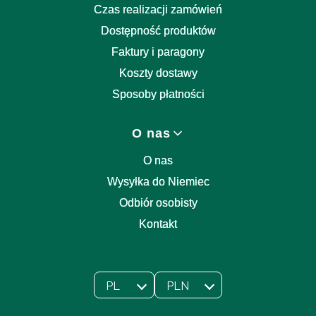
Czas realizacji zamówień
Dostępność produktów
Faktury i paragony
Koszty dostawy
Sposoby płatności
O nas
O nas
Wysyłka do Niemiec
Odbiór osobisty
Kontakt
PL
PLN
Wybrany język:
polski
Wybrana waluta: