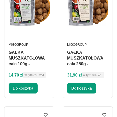
PRODUCENT
PRODUCENT
MIGOGROUP
MIGOGROUP
GAŁKA
GAŁKA
MUSZKATOŁOWA
MUSZKATOŁOWA
cała 100g -
cała 250g -
MIGOgroup
MIGOgroup
Cena brutto
Cena brutto
14,70 zł
31,90 zł
w tym %s VAT
w tym %s VAT
w tym
8%
VAT
w tym
8%
VAT
Do koszyka
Do koszyka