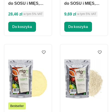
do SOSU i MIĘS,
do SOSU i MIĘS,
Zup - MIGogroup
Zup - MIGogroup
Cena brutto
Cena brutto
28,46 zł
9,69 zł
w tym %s VAT
w tym %s VAT
w tym
5%
VAT
w tym
5%
VAT
Do koszyka
Do koszyka
Bestseller