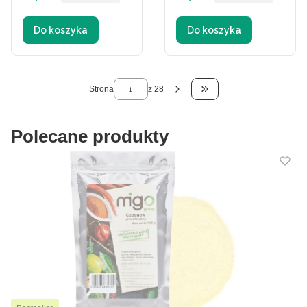
Do koszyka
Do koszyka
Strona
z 28
Przejdź do ostatniej 
Polecane produkty