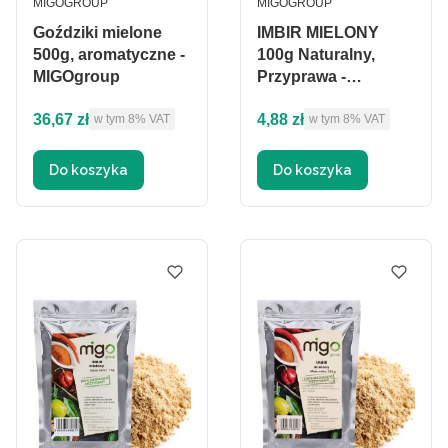
PRODUCENT
PRODUCENT
MIGOGROUP
MIGOGROUP
Goździki mielone
IMBIR MIELONY
500g, aromatyczne -
100g Naturalny,
MIGOgroup
Przyprawa -
MIGOgroup
Cena brutto
Cena brutto
36,67 zł
4,88 zł
w tym %s VAT
w tym %s VAT
w tym
8%
VAT
w tym
8%
VAT
Do koszyka
Do koszyka