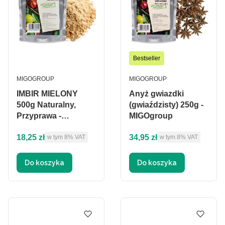
Bestseller
PRODUCENT
PRODUCENT
MIGOGROUP
MIGOGROUP
IMBIR MIELONY
Anyż gwiazdki
500g Naturalny,
(gwiaździsty) 250g -
Przyprawa -
MIGOgroup
MIGOgroup
Cena brutto
Cena brutto
18,25 zł
34,95 zł
w tym %s VAT
w tym %s VAT
w tym
8%
VAT
w tym
8%
VAT
Do koszyka
Do koszyka