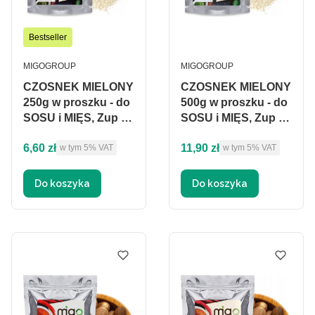
Bestseller
PRODUCENT
PRODUCENT
MIGOGROUP
MIGOGROUP
CZOSNEK MIELONY
CZOSNEK MIELONY
250g w proszku - do
500g w proszku - do
SOSU i MIĘS, Zup -
SOSU i MIĘS, Zup -
MIGogroup
MIGogroup
Cena brutto
Cena brutto
6,60 zł
11,90 zł
w tym %s VAT
w tym %s VAT
w tym
5%
VAT
w tym
5%
VAT
Do koszyka
Do koszyka