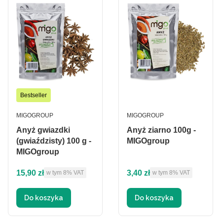
Bestseller
PRODUCENT
PRODUCENT
MIGOGROUP
MIGOGROUP
Anyż gwiazdki
Anyż ziarno 100g -
(gwiaździsty) 100 g -
MIGOgroup
MIGOgroup
Cena brutto
Cena brutto
15,90 zł
3,40 zł
w tym %s VAT
w tym %s VAT
w tym
8%
VAT
w tym
8%
VAT
Do koszyka
Do koszyka