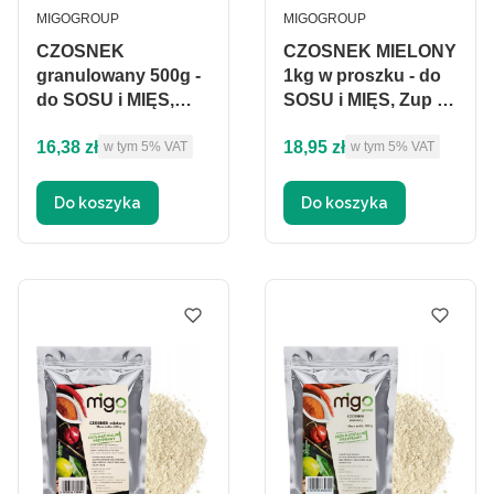
PRODUCENT
PRODUCENT
MIGOGROUP
MIGOGROUP
CZOSNEK
CZOSNEK MIELONY
granulowany 500g -
1kg w proszku - do
do SOSU i MIĘS,
SOSU i MIĘS, Zup -
Zup - MIGogroup
MIGogroup
Cena brutto
Cena brutto
16,38 zł
18,95 zł
w tym %s VAT
w tym %s VAT
w tym
5%
VAT
w tym
5%
VAT
Do koszyka
Do koszyka