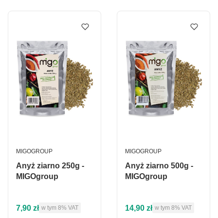
PRODUCENT
PRODUCENT
MIGOGROUP
MIGOGROUP
Anyż ziarno 250g -
Anyż ziarno 500g -
MIGOgroup
MIGOgroup
Cena brutto
Cena brutto
7,90 zł
14,90 zł
w tym %s VAT
w tym %s VAT
w tym
8%
VAT
w tym
8%
VAT