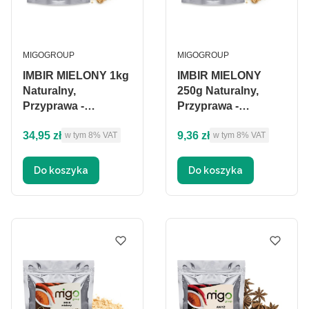
PRODUCENT
PRODUCENT
MIGOGROUP
MIGOGROUP
IMBIR MIELONY 1kg
IMBIR MIELONY
Naturalny,
250g Naturalny,
Przyprawa -
Przyprawa -
MIGOgroup
MIGOgroup
Cena brutto
Cena brutto
34,95 zł
9,36 zł
w tym %s VAT
w tym %s VAT
w tym
8%
VAT
w tym
8%
VAT
Do koszyka
Do koszyka