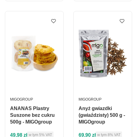
PRODUCENT
PRODUCENT
MIGOGROUP
MIGOGROUP
ANANAS Plastry
Anyż gwiazdki
Suszone bez cukru
(gwiaździsty) 500 g -
500g - MIGOgroup
MIGOgroup
Cena brutto
Cena brutto
49,98 zł
69,90 zł
w tym %s VAT
w tym %s VAT
w tym
5%
VAT
w tym
8%
VAT