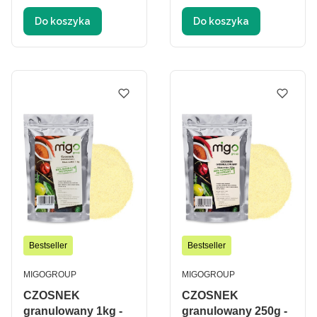
Do koszyka
Do koszyka
Bestseller
Bestseller
PRODUCENT
PRODUCENT
MIGOGROUP
MIGOGROUP
CZOSNEK
CZOSNEK
granulowany 1kg -
granulowany 250g -