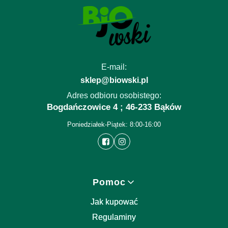
E-mail:
sklep@biowski.pl
Adres odbioru osobistego:
Bogdańczowice 4 ; 46-233 Bąków
Poniedziałek-Piątek: 8:00-16:00
Linki w stopce
Pomoc
Jak kupować
Regulaminy