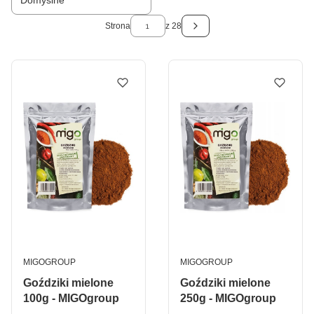
Domyślne
Strona
z 28
Następne produkty
PRODUCENT
PRODUCENT
MIGOGROUP
MIGOGROUP
Goździki mielone
Goździki mielone
100g - MIGOgroup
250g - MIGOgroup