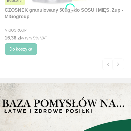
Bestseller
CZOSNEK granulowany 500g - do SOSU i MIĘS, Zup -
MIGogroup
PRODUCENT
MIGOGROUP
Cena brutto
16,38 zł
w tym %s VAT
w tym
5%
VAT
Do koszyka