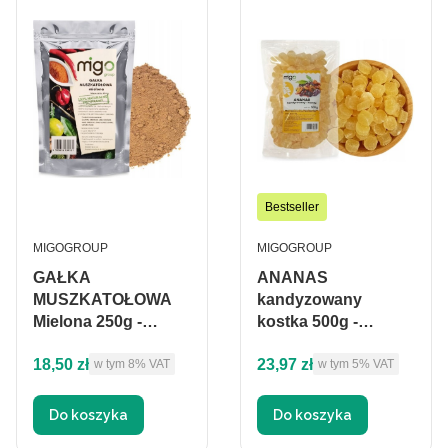
Bestseller
PRODUCENT
PRODUCENT
MIGOGROUP
MIGOGROUP
GAŁKA
ANANAS
MUSZKATOŁOWA
kandyzowany
Mielona 250g -
kostka 500g -
MIGOgroup
MIGOgroup
Cena brutto
Cena brutto
18,50 zł
23,97 zł
w tym %s VAT
w tym %s VAT
w tym
8%
VAT
w tym
5%
VAT
Do koszyka
Do koszyka