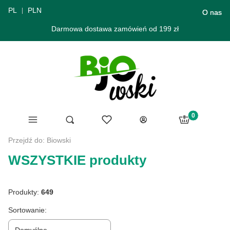
PL
PLN
O nas
Darmowa dostawa zamówień od 199 zł
Produkty w ko
Menu
Ulubione
Otwórz wyszukiwarkę
Szukaj
Koszyk
Zaloguj się
Przejdź do:
Biowski
WSZYSTKIE produkty
Produkty:
649
Lista produktów
Sortowanie: