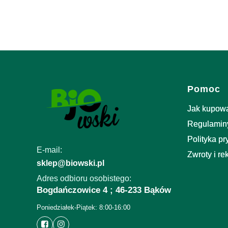
Podaj swój adres e-mail, jeżeli chcesz otrzymywać i
nowościach i promocjach.
Linki w 
Pomoc
Jak kupow
Regulamin
Polityka p
E-mail:
Zwroty i re
sklep@biowski.pl
Adres odbioru osobistego:
Bogdańczowice 4 ; 46-233 Bąków
Poniedziałek-Piątek: 8:00-16:00