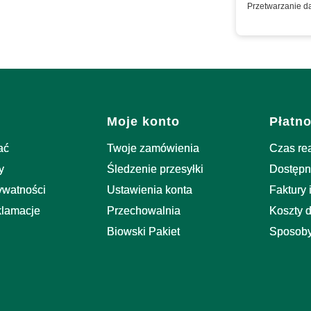
nformacje o
Przetwarzanie d
stopce
Moje konto
Płatno
ać
Twoje zamówienia
Czas re
y
Śledzenie przesyłki
Dostępn
rywatności
Ustawienia konta
Faktury 
klamacje
Przechowalnia
Koszty 
Biowski Pakiet
Sposoby