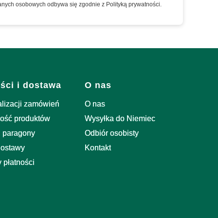
anych osobowych odbywa się zgodnie z Polityką prywatności.
ści i dostawa
O nas
alizacji zamówień
O nas
ość produktów
Wysyłka do Niemiec
i paragony
Odbiór osobisty
dostawy
Kontakt
 płatności