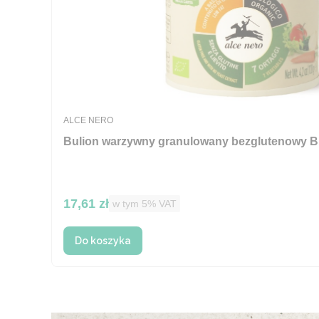
PRODUCENT
ALCE NERO
Bulion warzywny granulowany bezglutenowy BI
Cena brutto
17,61 zł
w tym %s VAT
w tym
5%
VAT
Do koszyka