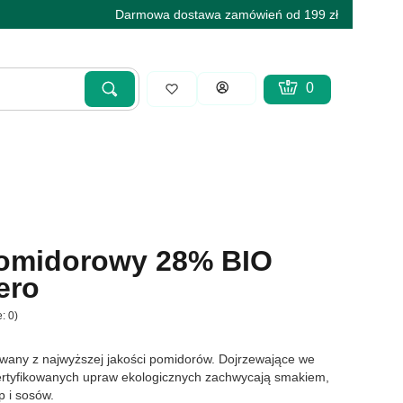
Darmowa dostawa zamówień od 199 zł
Produkty w koszyku
Koszyk
Zaloguj się
Szukaj
Wyczyść
pomidorowy 28% BIO
ero
: 0)
wany z najwyższej jakości pomidorów. Dojrzewające we
ertyfikowanych upraw ekologicznych zachwycają smakiem,
p i sosów.