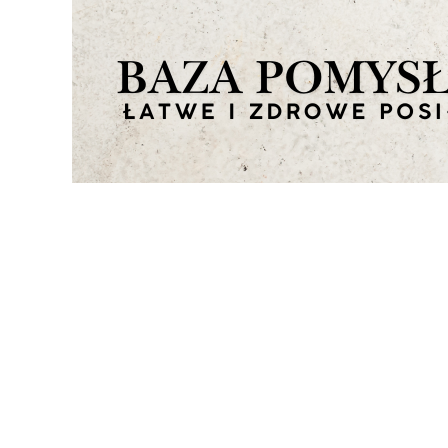
Zapisz się do newsletter
zyskaj 5% rabatu na pie
zakupy