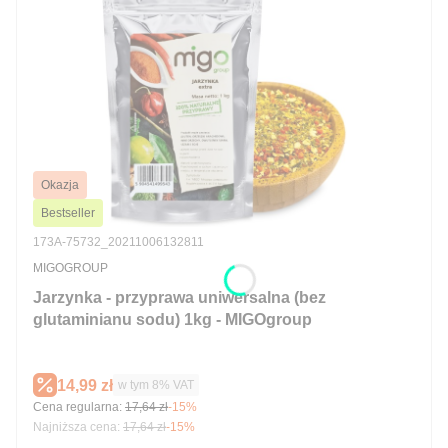
Okazja
Bestseller
Kod produktu
173A-75732_20211006132811
PRODUCENT
MIGOGROUP
Jarzynka - przyprawa uniwersalna (bez
glutaminianu sodu) 1kg - MIGOgroup
Cena promocyjna brutto
14,99 zł
w tym %s VAT
w tym
8%
VAT
Cena regularna:
17,64 zł
-15%
Najniższa cena:
17,64 zł
-15%