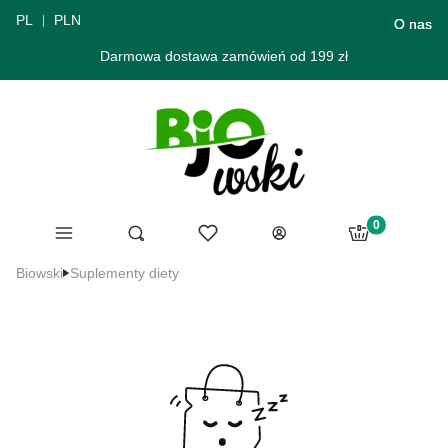
PL
PLN
O nas
Darmowa dostawa zamówień od 199 zł
Produkty w ko
Menu
Ulubione
Otwórz wyszukiwarkę
Szukaj
Koszyk
Zaloguj się
Biowski
Suplementy diety