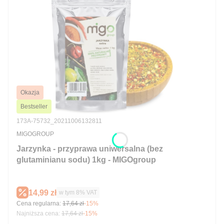
Okazja
Bestseller
Kod produktu
173A-75732_20211006132811
PRODUCENT
MIGOGROUP
Jarzynka - przyprawa uniwersalna (bez
glutaminianu sodu) 1kg - MIGOgroup
Cena promocyjna brutto
14,99 zł
w tym %s VAT
w tym
8%
VAT
Cena regularna:
17,64 zł
-15%
Najniższa cena:
17,64 zł
-15%