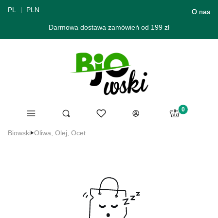
PL
PLN
O nas
Darmowa dostawa zamówień od 199 zł
Produkty w ko
Menu
Ulubione
Otwórz wyszukiwarkę
Szukaj
Koszyk
Zaloguj się
Biowski
Oliwa, Olej, Ocet