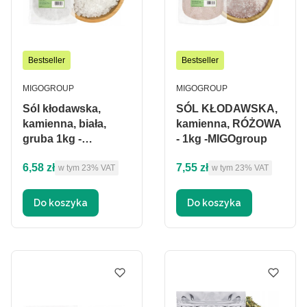
Bestseller
Bestseller
PRODUCENT
PRODUCENT
MIGOGROUP
MIGOGROUP
Sól kłodawska,
SÓL KŁODAWSKA,
kamienna, biała,
kamienna, RÓŻOWA
gruba 1kg -
- 1kg -MIGOgroup
MIGOgroup
Cena brutto
Cena brutto
6,58 zł
7,55 zł
w tym %s VAT
w tym %s VAT
w tym
23%
VAT
w tym
23%
VAT
Do koszyka
Do koszyka