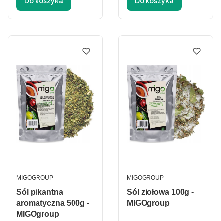
Do koszyka
Do koszyka
PRODUCENT
PRODUCENT
MIGOGROUP
MIGOGROUP
Sól pikantna
Sól ziołowa 100g -
aromatyczna 500g -
MIGOgroup
MIGOgroup