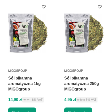
PRODUCENT
PRODUCENT
MIGOGROUP
MIGOGROUP
Sól pikantna
Sól pikantna
aromatyczna 1kg -
aromatyczna 250g -
MIGOgroup
MIGOgroup
Cena brutto
Cena brutto
14,90 zł
4,95 zł
w tym %s VAT
w tym %s VAT
w tym
8%
VAT
w tym
8%
VAT