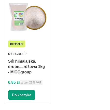
Bestseller
PRODUCENT
MIGOGROUP
Sól himalajska,
drobna, różowa 1kg
- MIGOgroup
Cena brutto
6,85 zł
w tym %s VAT
w tym
23%
VAT
Do koszyka