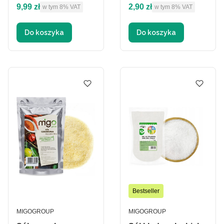
Cena brutto
Cena brutto
9,99 zł
2,90 zł
w tym %s VAT
w tym %s VAT
w tym
8%
VAT
w tym
8%
VAT
Do koszyka
Do koszyka
Bestseller
PRODUCENT
PRODUCENT
MIGOGROUP
MIGOGROUP