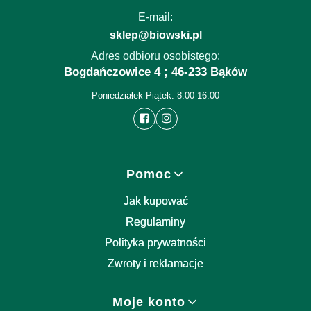
E-mail:
sklep@biowski.pl
Adres odbioru osobistego:
Bogdańczowice 4 ; 46-233 Bąków
Poniedziałek-Piątek: 8:00-16:00
Linki w stopce
Pomoc
Jak kupować
Regulaminy
Polityka prywatności
Zwroty i reklamacje
Moje konto