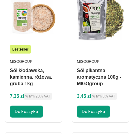
Bestseller
PRODUCENT
PRODUCENT
MIGOGROUP
MIGOGROUP
Sól kłodawska,
Sól pikantna
kamienna, różowa,
aromatyczna 100g -
gruba 1kg -
MIGOgroup
MIGOgroup
Cena brutto
Cena brutto
7,35 zł
3,45 zł
w tym %s VAT
w tym %s VAT
w tym
23%
VAT
w tym
8%
VAT
Do koszyka
Do koszyka