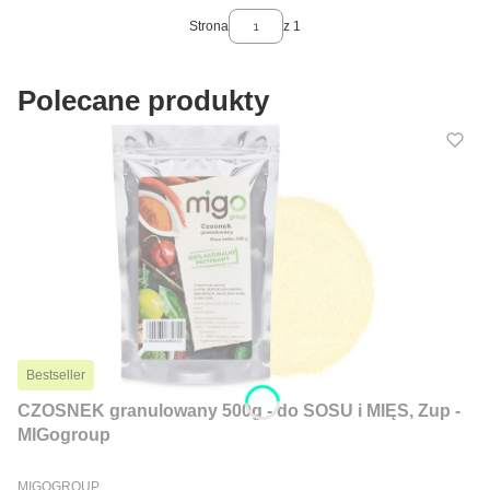
Strona
z 1
Polecane produkty
Bestseller
CZOSNEK granulowany 500g - do SOSU i MIĘS, Zup -
MIGogroup
PRODUCENT
MIGOGROUP