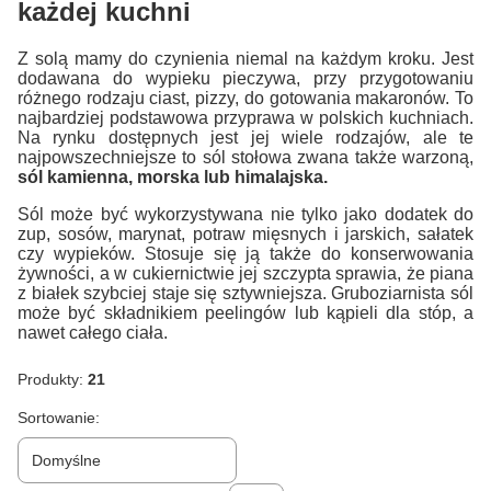
każdej kuchni
Z solą mamy do czynienia niemal na każdym kroku. Jest
dodawana do wypieku pieczywa, przy przygotowaniu
różnego rodzaju ciast, pizzy, do gotowania makaronów. To
najbardziej podstawowa przyprawa w polskich kuchniach.
Na rynku dostępnych jest jej wiele rodzajów, ale te
najpowszechniejsze to sól stołowa zwana także warzoną,
sól kamienna, morska lub himalajska.
Sól może być wykorzystywana nie tylko jako dodatek do
zup, sosów, marynat, potraw mięsnych i jarskich, sałatek
czy wypieków. Stosuje się ją także do konserwowania
żywności, a w cukiernictwie jej szczypta sprawia, że piana
z białek szybciej staje się sztywniejsza. Gruboziarnista sól
może być składnikiem peelingów lub kąpieli dla stóp, a
nawet całego ciała.
Produkty:
21
Lista produktów
Sortowanie:
Domyślne