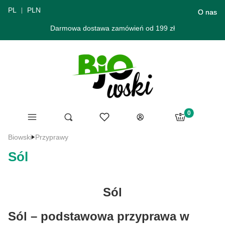
PL
PLN
O nas
Darmowa dostawa zamówień od 199 zł
Produkty w ko
Menu
Ulubione
Otwórz wyszukiwarkę
Szukaj
Koszyk
Zaloguj się
Biowski
Przyprawy
Sól
Sól
Sól – podstawowa przyprawa w