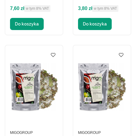
Cena brutto
Cena brutto
7,60 zł
3,80 zł
w tym %s VAT
w tym %s VAT
w tym
8%
VAT
w tym
8%
VAT
Do koszyka
Do koszyka
PRODUCENT
PRODUCENT
MIGOGROUP
MIGOGROUP