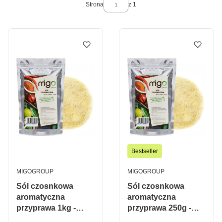
Strona
z 1
Bestseller
PRODUCENT
PRODUCENT
MIGOGROUP
MIGOGROUP
Sól czosnkowa
Sól czosnkowa
aromatyczna
aromatyczna
przyprawa 1kg -
przyprawa 250g -
MIGogroup
MIGogroup