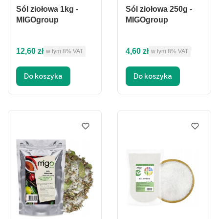
Sól ziołowa 1kg -
Sól ziołowa 250g -
MIGOgroup
MIGOgroup
Cena brutto
Cena brutto
12,60 zł
4,60 zł
w tym %s VAT
w tym %s VAT
w tym
8%
VAT
w tym
8%
VAT
Do koszyka
Do koszyka