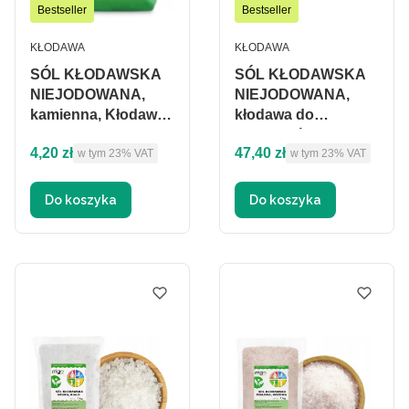
Bestseller
Bestseller
PRODUCENT
PRODUCENT
KŁODAWA
KŁODAWA
SÓL KŁODAWSKA
SÓL KŁODAWSKA
NIEJODOWANA,
NIEJODOWANA,
kamienna, Kłodawa -
kłodawa do
1,1 kg
przetworów - 11kg
Cena brutto
Cena brutto
4,20 zł
47,40 zł
w tym %s VAT
w tym %s VAT
w tym
23%
VAT
w tym
23%
VAT
Do koszyka
Do koszyka