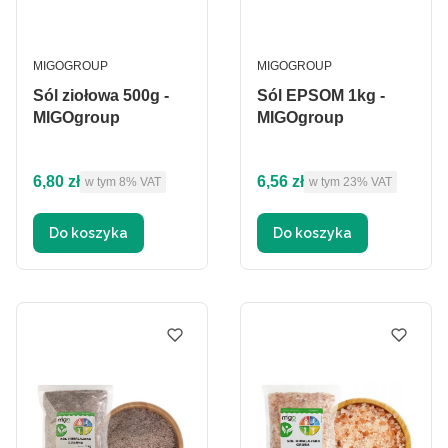
PRODUCENT
PRODUCENT
MIGOGROUP
MIGOGROUP
Sól ziołowa 500g -
Sól EPSOM 1kg -
MIGOgroup
MIGOgroup
Cena brutto
Cena brutto
6,80 zł
6,56 zł
w tym %s VAT
w tym %s VAT
w tym
8%
VAT
w tym
23%
VAT
Do koszyka
Do koszyka