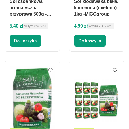
Sól czosnkowa
Sól kłodawska biała,
aromatyczna
kamienna (mielona)
przyprawa 500g -
1kg -MIGOgroup
MIGogroup
Cena brutto
Cena brutto
5,40 zł
4,99 zł
w tym %s VAT
w tym %s VAT
w tym
8%
VAT
w tym
23%
VAT
Do koszyka
Do koszyka