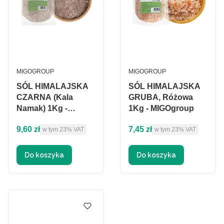
PRODUCENT
PRODUCENT
MIGOGROUP
MIGOGROUP
SÓL HIMALAJSKA
SÓL HIMALAJSKA
CZARNA (Kala
GRUBA, Różowa
Namak) 1Kg -
1Kg - MIGOgroup
MIGOgroup
Cena brutto
Cena brutto
9,60 zł
7,45 zł
w tym %s VAT
w tym %s VAT
w tym
23%
VAT
w tym
23%
VAT
Do koszyka
Do koszyka