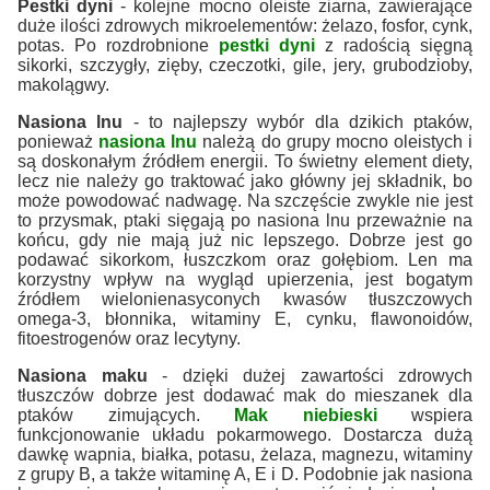
Pestki dyni
- kolejne mocno oleiste ziarna, zawierające
duże ilości zdrowych mikroelementów: żelazo, fosfor, cynk,
potas. Po rozdrobnione
pestki dyni
z radością sięgną
sikorki, szczygły, zięby, czeczotki, gile, jery, grubodzioby,
makolągwy.
Nasiona lnu
- to najlepszy wybór dla dzikich ptaków,
ponieważ
nasiona lnu
należą do grupy mocno oleistych i
są doskonałym źródłem energii. To świetny element diety,
lecz nie należy go traktować jako główny jej składnik, bo
może powodować nadwagę. Na szczęście zwykle nie jest
to przysmak, ptaki sięgają po nasiona lnu przeważnie na
końcu, gdy nie mają już nic lepszego. Dobrze jest go
podawać sikorkom, łuszczkom oraz gołębiom. Len ma
korzystny wpływ na wygląd upierzenia, jest bogatym
źródłem wielonienasyconych kwasów tłuszczowych
omega-3, błonnika, witaminy E, cynku, flawonoidów,
fitoestrogenów oraz lecytyny.
Nasiona maku
- dzięki dużej zawartości zdrowych
tłuszczów dobrze jest dodawać mak do mieszanek dla
ptaków zimujących.
Mak niebieski
wspiera
funkcjonowanie układu pokarmowego. Dostarcza dużą
dawkę wapnia, białka, potasu, żelaza, magnezu, witaminy
z grupy B, a także witaminę A, E i D. Podobnie jak nasiona