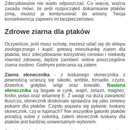
Zdecydowanie nie warto odpuszczać. Co więcej, ważna
zasada mówi, że jeśli rozpocząłeś dokarmianie ptaków
zimą, musisz je kontynuować do wiosny. Twoja
konsekwencja zapewni im bezpieczeństwo.
Zdrowe ziarna dla ptaków
Oczywiście, jeśli masz ochotę, możesz udać się do sklepu
zoologicznego i kupić gotową mieszkankę ziaren dla
ptaków, lecz zdecydowanie korzystniej cenowo i niekiedy
również zdrowiej, będzie zamówić online poszczególne
ziarna osobno. Godnymi polecania są zatem:
Ziarna słonecznika
- z łuskanego słonecznika z
pewnością ucieszą się sikorki, wróble, trznadle, czyże,
dzwońce, gołębie, wilgi oraz kowalki.
Nasiona
słonecznika
są bogate w cynk, wapń, żelazo, magnez,
fosfor, potas oraz witaminę E. Z uwagi na dużą zawartość
tłuszczu, słonecznik doskonale sprawdza się jako zimowy
pokarm dla ptaków. Często pojawia się pytanie: łuskany
słonecznik, czy w łupinach? Nie wszystkie gatunki ptaków
poradzą sobie z osłonką, zatem słonecznik łuskany dla
ptaków jest bardziej uniwersalnym wyborem.