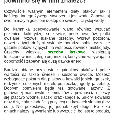
powinno się w nim znaleźć?
Oczywiście ważnym elementem diety ptaków, jak i
każdego innego żywego stworzenia jest woda. Zapewniaj
swoim małym gościom dostęp do świeżej, czystej wody.
Do karmnika zdecydowanie warto również wrzucać
pszenicę, kukurydzę, soczewicę, pestki owoców, płatki
owsiane, ryżowe, łuskane orzechy. Wbrew pozorom,
nawet z tymi dużymi świetnie poradzą sobie wszelkie
gatunki ptaków żyjących na wolności, również miękkojady.
Orzechy włoskie,
orzechy laskowe
wspierają
funkcjonowanie całego organizmu, korzystnie wpływają na
odporność i zapewniają dużą dawkę energii.
Bardzo lubiane przez wiele gatunków ptaków i pełne
wartości są także świeże i suszone owoce. Możesz
wzbogacać pokarm dla ptaków o kawałki jabłek, gruszek,
rodzynek, suszonych moreli, porzeczki, jagody, jarzębinę.
Dobrym pomysłem będą też gotowane jarzyny. Z
gotowanej marchewki, ziemniaków z pewnością ucieszy
się ptactwo wodne, kaczki oraz łabędzie. Sikory, kowaliki
oraz dzięcioły z radością przylecą na kawałek słoniny (bez
soli!). Nie pozostawiaj jej jednak zbyt długo. Po kilku
dniach należy ją wymienić lub wyrzucić, bo jest to produkt,