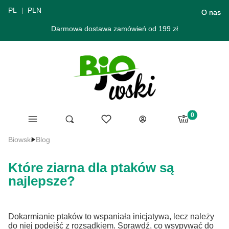
PL
PLN
O nas
Darmowa dostawa zamówień od 199 zł
Produkty w ko
Menu
Ulubione
Otwórz wyszukiwarkę
Szukaj
Koszyk
Zaloguj się
Biowski
Blog
Które ziarna dla ptaków są
najlepsze?
Dokarmianie ptaków to wspaniała inicjatywa, lecz należy
do niej podejść z rozsądkiem. Sprawdź, co wsypywać do