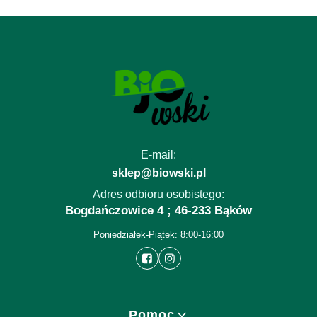
E-mail:
sklep@biowski.pl
Adres odbioru osobistego:
Bogdańczowice 4 ; 46-233 Bąków
Poniedziałek-Piątek: 8:00-16:00
Linki w stopce
Pomoc