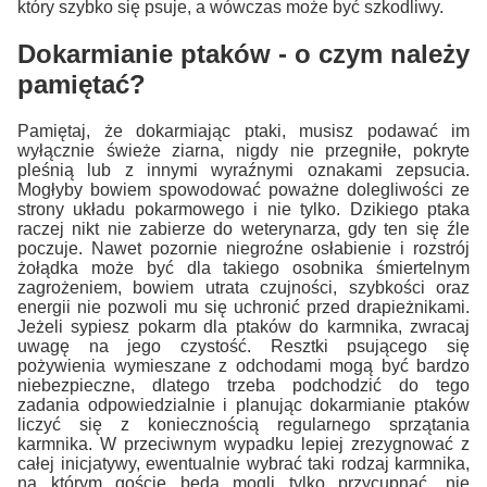
który szybko się psuje, a wówczas może być szkodliwy.
Dokarmianie ptaków - o czym należy
pamiętać?
Pamiętaj, że dokarmiając ptaki, musisz podawać im
wyłącznie świeże ziarna, nigdy nie przegniłe, pokryte
pleśnią lub z innymi wyraźnymi oznakami zepsucia.
Mogłyby bowiem spowodować poważne dolegliwości ze
strony układu pokarmowego i nie tylko. Dzikiego ptaka
raczej nikt nie zabierze do weterynarza, gdy ten się źle
poczuje. Nawet pozornie niegroźne osłabienie i rozstrój
żołądka może być dla takiego osobnika śmiertelnym
zagrożeniem, bowiem utrata czujności, szybkości oraz
energii nie pozwoli mu się uchronić przed drapieżnikami.
Jeżeli sypiesz pokarm dla ptaków do karmnika, zwracaj
uwagę na jego czystość. Resztki psującego się
pożywienia wymieszane z odchodami mogą być bardzo
niebezpieczne, dlatego trzeba podchodzić do tego
zadania odpowiedzialnie i planując dokarmianie ptaków
liczyć się z koniecznością regularnego sprzątania
karmnika. W przeciwnym wypadku lepiej zrezygnować z
całej inicjatywy, ewentualnie wybrać taki rodzaj karmnika,
na którym goście będą mogli tylko przycupnąć, nie