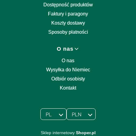
Dostępność produktów
Faktury i paragony
Koszty dostawy
Sposoby płatności
O nas
O nas
Wysyłka do Niemiec
Odbiór osobisty
Kontakt
PL
PLN
Wybrany język:
polski
Wybrana waluta:
Sklep internetowy
Shoper.pl